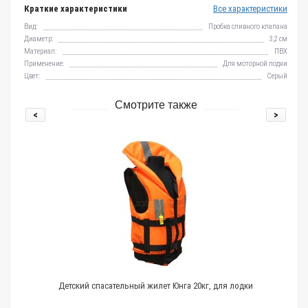
Краткие характеристики
Все характеристики
Вид:
Пробка сливного клапана
Диаметр:
3,2 см
Материал:
ПВХ
Применение:
Для моторной лодки
Цвет:
Серый
Смотрите также
<
>
Детский спасательный жилет Юнга 20кг, для лодки
Оцинков