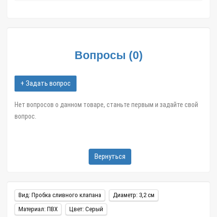
центры и большие города,
в течение 1-3 дней.
Пробка сливного клапана №1.1 серый арт.02649 в интернет
магазине Zatar-Msk.ru.
Вопросы
(
0
)
+ Задать вопрос
Нет вопросов о данном товаре, станьте первым и задайте свой
вопрос.
Вернуться
Вид: Пробка сливного клапана
Диаметр: 3,2 см
Материал: ПВХ
Цвет: Серый