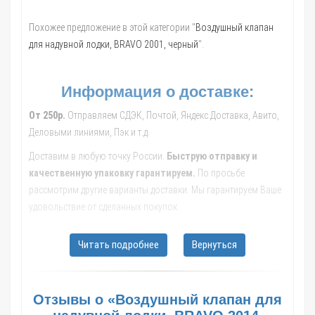
Похожее предложение в этой категории "
Воздушный клапан
для надувной лодки, BRAVO 2001, черный
".
Информация о доставке:
От 250р.
Отправляем СДЭК, Почтой, Яндекс.Доставка, Авито,
Деловыми линиями, Пэк и т.д.
Доставим в любую точку России.
Быструю отправку и
качественную упаковку гарантируем.
По просьбе
рассмотрим другие варианты доставки. Мы гарантируем Ваше
удовольствие от сделанных покупок.
Обращайтесь к нашим менеджерам, они помогут с выбором
Читать подробнее
Вернуться
транспортной компании, рассчитают стоимость и сроки
доставки до Вашего населенного пункта.
В такие города как: Москва; Санкт-Петербург; Новосибирск;
Отзывы о «Воздушный клапан для
Екатеринбург; Казань; Нижний Новгород; Челябинск; Самара;