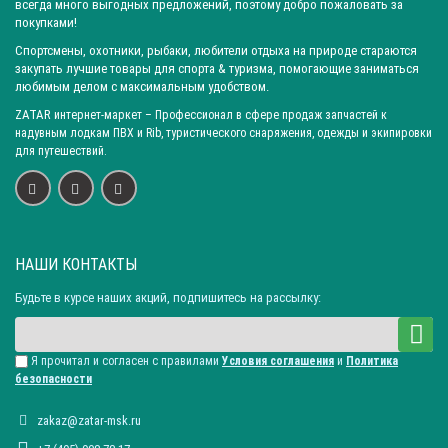
всегда много выгодных предложений, поэтому добро пожаловать за
покупками!
Спортсмены, охотники, рыбаки, любители отдыха на природе стараются
закупать лучшие товары для спорта & туризма, помогающие заниматься
любимым делом с максимальным удобством.
ZATAR
интернет-маркет
– Профессионал в сфере продаж запчастей к
надувным лодкам ПВХ и Rib, туристического снаряжения, одежды и экипировки
для путешествий.
НАШИ КОНТАКТЫ
Будьте в курсе наших акций, подпишитесь на рассылку:
Я прочитал и согласен с правилами
Условия соглашения
и
Политика
безопасности
zakaz@zatar-msk.ru