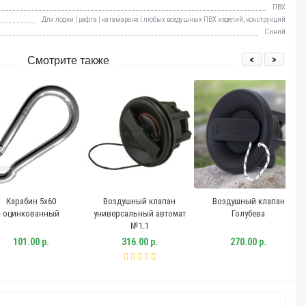
ПВХ
Для лодки | рафта | катамарана | любых воздушных ПВХ изделий, конструкций
Синий
<
>
Смотрите также
рабин 5х60
Воздушный клапан
Воздушный клапан
Во
нкованный
универсальный автомат
Голубева
н
№1.1
01.00 р.
316.00 р.
270.00 р.