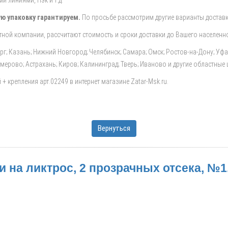
 линиями, Пэк и т.д.
ю упаковку гарантируем.
По просьбе рассмотрим другие варианты доставк
ной компании, рассчитают стоимость и сроки доставки до Вашего населенно
ург; Казань; Нижний Новгород; Челябинск; Самара; Омск; Ростов-на-Дону; Уф
Кемерово; Астрахань; Киров; Калининград; Тверь; Иваново и другие областные
+ крепления арт.02249 в интернет магазине Zatar-Msk.ru.
Вернуться
 на ликтрос, 2 прозрачных отсека, №1