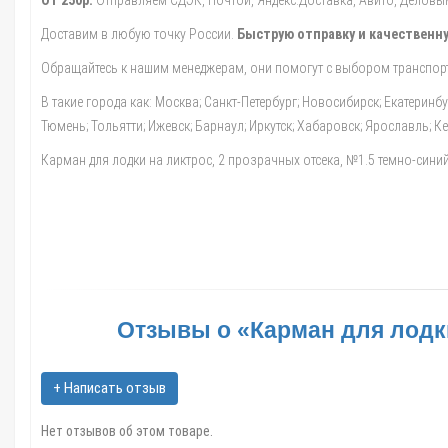
От 250р.
Отправляем СДЭК, Почтой, Яндекс.Доставка, Авито, Деловыми
Доставим в любую точку России.
Быструю отправку и качественну
Обращайтесь к нашим менеджерам, они помогут с выбором транспорт
В такие города как: Москва; Санкт-Петербург; Новосибирск; Екатеринб
Тюмень; Тольятти; Ижевск; Барнаул; Иркутск; Хабаровск; Ярославль; 
Карман для лодки на ликтрос, 2 прозрачных отсека, №1.5 темно-синий 
Отзывы о «Карман для лодки
+ Написать отзыв
Нет отзывов об этом товаре.