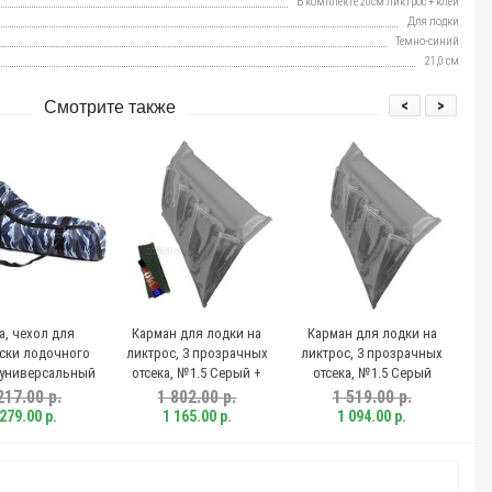
В комплекте 20см ликтрос + клей
Для лодки
Темно-синий
21,0 см
<
>
Смотрите также
а, чехол для
Карман для лодки на
Карман для лодки на
К
ски лодочного
ликтрос, 3 прозрачных
ликтрос, 3 прозрачных
ли
 универсальный
отсека, №1.5 Серый +
отсека, №1.5 Серый
5-3,6 синий
крепления
217.00 р.
1 802.00 р.
1 519.00 р.
 279.00 р.
1 165.00 р.
1 094.00 р.