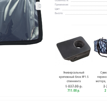
Особенности:
Применение:
Цвет:
Высота:
Отвердитель Десмодур,
Универсальный
Сумк
Desmodur RC 10ml
крепежный блок №1.5
перено
спиннинга
мотора,
2,
1 037.00 р.
3 
195.00 р.
711.00 р.
2