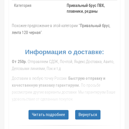
Категория
Привальный брус ПВХ,
плавники, реданы
Похожее предложение в этой категории "
Привальный брус,
лента 120 черная
".
Информация о доставке:
От 250р.
Отправляем СДЭК, Почтой, Яндекс.Доставка, Авито,
Деловыми линиями, Пэк и т.д.
Доставим в любую точку России.
Быструю отправку и
качественную упаковку гарантируем.
По просьбе
рассмотрим другие варианты доставки. Мы гарантируем Ваше
удовольствие от сделанных покупок.
Обращайтесь к нашим менеджерам, они помогут с выбором
Читать подробнее
Вернуться
транспортной компании, рассчитают стоимость и сроки
доставки до Вашего населенного пункта.