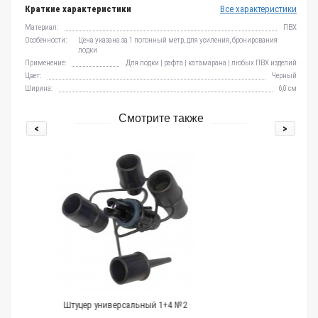
Краткие характеристики
Все характеристики
Материал:
ПВХ
Особенности:
Цена указана за 1 погонный метр, для усиления, бронирования
лодки
Применение:
Для лодки | рафта | катамарана | любых ПВХ изделий
Цвет:
Черный
Ширина:
6,0 см
Смотрите также
<
>
сальный 1+4 №2
Якорная намотка 6мм 30м, поли