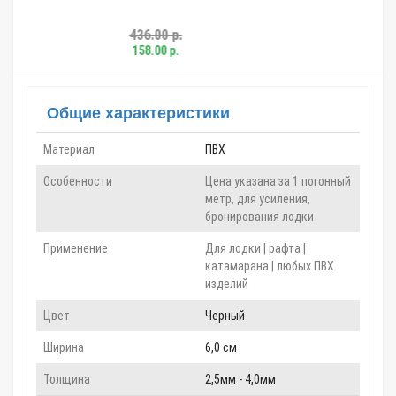
00 р.
944.00 р.
00 р.
611.00 р.
Общие характеристики
Материал
ПВХ
Особенности
Цена указана за 1 погонный
метр, для усиления,
бронирования лодки
Применение
Для лодки | рафта |
катамарана | любых ПВХ
изделий
Цвет
Черный
Ширина
6,0 см
Толщина
2,5мм - 4,0мм