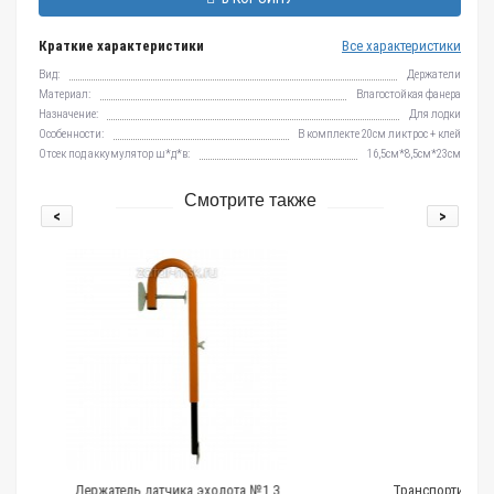
Краткие характеристики
Все характеристики
Вид:
Держатели
Материал:
Влагостойкая фанера
Назначение:
Для лодки
Особенности:
В комплекте 20см ликтрос + клей
Отсек под аккумулятор ш*д*в:
16,5см*8,5см*23см
Смотрите также
<
>
а эхолота №1.3
Транспортировочный чехол для лодочного мот