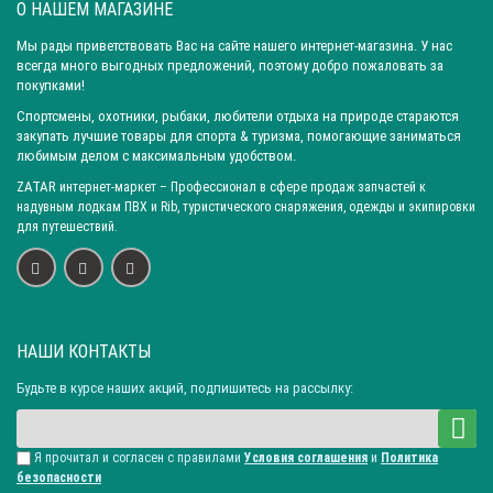
О НАШЕМ МАГАЗИНЕ
Мы рады приветствовать Вас на сайте нашего интернет-магазина. У нас
всегда много выгодных предложений, поэтому добро пожаловать за
покупками!
Спортсмены, охотники, рыбаки, любители отдыха на природе стараются
закупать лучшие товары для спорта & туризма, помогающие заниматься
любимым делом с максимальным удобством.
ZATAR
интернет-маркет
– Профессионал в сфере продаж запчастей к
надувным лодкам ПВХ и Rib, туристического снаряжения, одежды и экипировки
для путешествий.
НАШИ КОНТАКТЫ
Будьте в курсе наших акций, подпишитесь на рассылку:
Я прочитал и согласен с правилами
Условия соглашения
и
Политика
безопасности