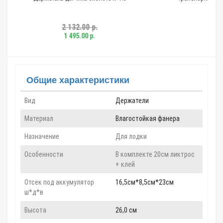
00 р.
4 717.00 р.
0 р.
3 430.00 р.
Общие характеристики
Вид
Держатели
Материал
Влагостойкая фанера
Назначение
Для лодки
Особенности
В комплекте 20см ликтрос
+ клей
Отсек под аккумулятор
16,5см*8,5см*23см
ш*д*в
Высота
26,0 см