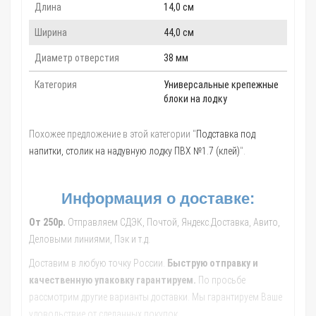
Длина
14,0 см
Ширина
44,0 см
Диаметр отверстия
38 мм
Категория
Универсальные крепежные
блоки на лодку
Похожее предложение в этой категории "
Подставка под
напитки, столик на надувную лодку ПВХ №1.7 (клей)
".
Информация о доставке:
От 250р.
Отправляем СДЭК, Почтой, Яндекс.Доставка, Авито,
Деловыми линиями, Пэк и т.д.
Доставим в любую точку России.
Быструю отправку и
качественную упаковку гарантируем.
По просьбе
рассмотрим другие варианты доставки. Мы гарантируем Ваше
удовольствие от сделанных покупок.