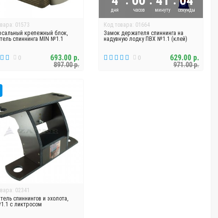
4
00
41
04
дня
часов
минуту
секунды
вара: 01573
Код товара: 01664
рсальный крепежный блок,
Замок держателя спиннинга на
тель спиннинга MIN №1.1
надувную лодку ПВХ №1.1 (клей)
693.00 р.
629.00 р.
0
0
897.00 р.
971.00 р.
вара: 02341
ель спиннингов и эхолота,
№1.1 с ликтросом