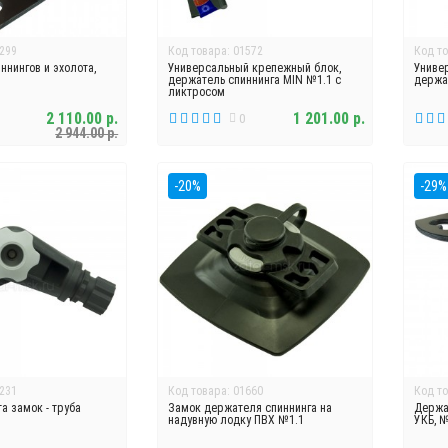
299
Код товара: 01572
Код то
ннингов и эхолота,
Универсальный крепежный блок,
Униве
держатель спиннинга MIN №1.1 с
держа
ликтросом
2 110.00 р.
1 201.00 р.
0
2 944.00 р.
-20%
-29%
231
Код товара: 01660
Код то
а замок - труба
Замок держателя спиннинга на
Держат
надувную лодку ПВХ №1.1
УКБ, 