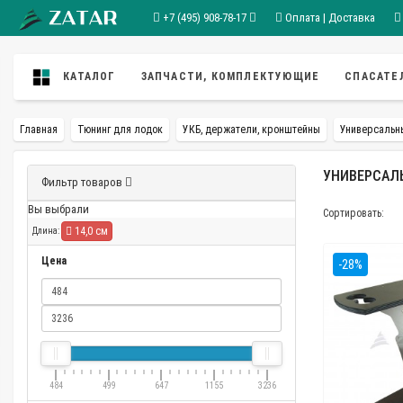
+7 (495) 908-78-17
Оплата | Доставка
КАТАЛОГ
ЗАПЧАСТИ, КОМПЛЕКТУЮЩИЕ
СПАСАТЕ
Главная
Тюнинг для лодок
УКБ, держатели, кронштейны
Универсальн
УНИВЕРСАЛЬ
Фильтр товаров
Вы выбрали
Сортировать:
14,0 см
Длина:
Цена
-28%
484
499
647
1155
3236