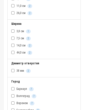
11,0 см
2
26,0 см
2
Ширина
3,8 см
1
7,5 см
2
14,0 см
2
44,0 см
2
Диаметр отверстия
38 мм
2
Город
Барнаул
7
Волгоград
7
Воронеж
7