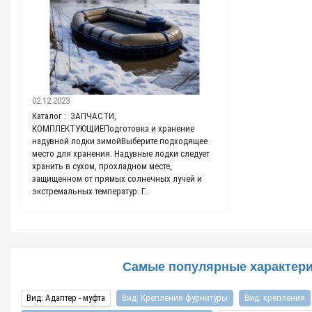
11.03.2021
02.12.2023
Каталог : Ткань П
Каталог : ЗАПЧАСТИ,
проводить время н
КОМПЛЕКТУЮЩИЕПодготовка и хранение
без. В нашем стер
надувной лодки зимойВыберите подходящее
заложено понятие 
,
место для хранения. Надувные лодки следует
самом деле они уж
хранить в сухом, прохладном месте,
поливинилхлорида 
защищенном от прямых солнечных лучей и
экстремальных температур. Г..
Самые популярные характерис
Вид: Адаптер - муфта
Вид: Крепления фурнитуры
Вид: крепления