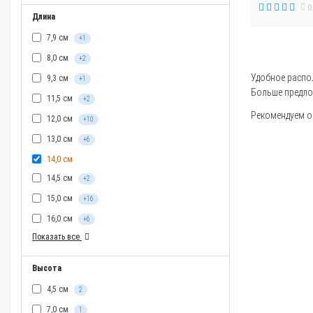
0
Длина
7,9 см
+1
8,0 см
+2
Удобное распол
9,3 см
+1
Больше предло
11,5 см
+2
Рекомендуем оз
12,0 см
+10
13,0 см
+6
14,0 см
14,5 см
+2
15,0 см
+16
16,0 см
+6
Показать все
Высота
4,5 см
2
7,0 см
1