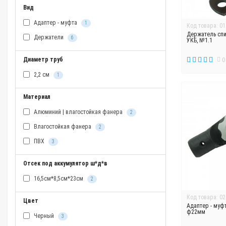
Вид
Адаптер - муфта
1
Код товара: 01
Держатель спи
Держатели
6
УКБ, №1.1
Диаметр труб
0
2,2 см
1
Материал
Алюминий | влагостойкая фанера
2
Влагостойкая фанера
2
ПВХ
3
Отсек под аккумулятор ш*д*в
16,5см*8,5см*23см
2
Код товара: 02
Цвет
Адаптер - муфт
ф22мм
Черный
3