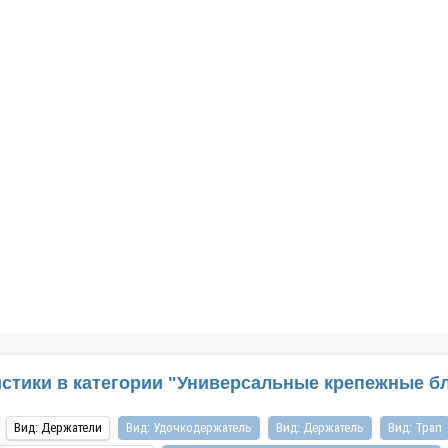
28.11.2019
ВХВ надувных суднах приятно
Каталог : Весла и все к нимВесла для лодки
а водоемах, с удочкой или
купить следует обязательно, так как они
еотипе мышления до сих пор
являются важнейшей составляющей каждог
«резиновая лодка», хотя на
современного плавательного средства,
е давно производятся из
независимо от того, оснащено оно моторным
(ПВХ). Лодк..
механизмом или парусом. С помощью этого
приспосо..
тики в категории "Универсальные крепежные блок
Вид: Держатели
Вид: Удочкодержатель
Вид: Держатель
Вид: Трап