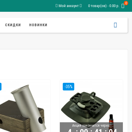
0
Мой аккаунт
0 товар(ов) - 0.00 р.
СКИДКИ
НОВИНКИ
-35%
Акция закончится через:
:
:
: