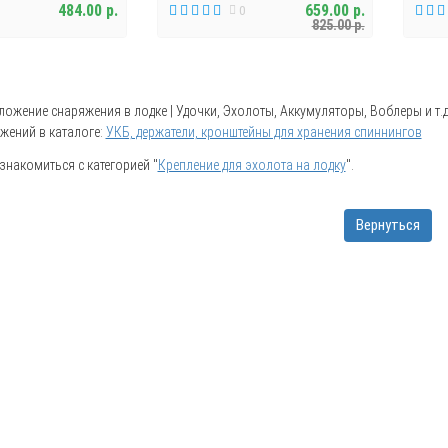
484.00 р.
659.00 р.
0
825.00 р.
ожение снаряжения в лодке | Удочки, Эхолоты, Аккумуляторы, Воблеры и т.д. 
жений в каталоге:
УКБ, держатели, кронштейны для хранения спиннингов
накомиться с категорией "
Крепление для эхолота на лодку
".
Вернуться