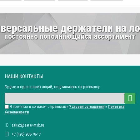
версальные держатели на л
постоянно пополняющийся ассортимент
НАШИ КОНТАКТЫ
Будьте в курсе наших акций, подпишитесь на рассылку:
Я прочитал и согласен с правилами
Условия соглашения
и
Политика
безопасности
zakaz@zatar-msk.ru
+7 (495) 908-78-17