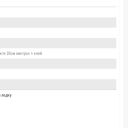
кте 20см ликтрос + клей
 лодку