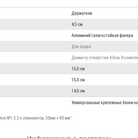
Держатели
4,5 см
Алюминий | влагостойкая фанера
Для лодки
Диаметр отверстия 4,0см. В компле
15,0 см
15,0 см
14,0 см
Универсальные крепежные блоки на
ок №1.5 2-х спиннингов, 50мм + 40 мм
".