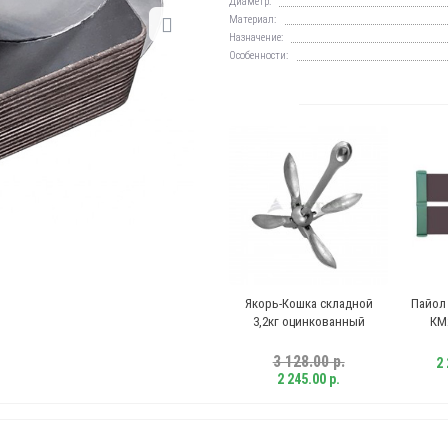
Диаметр:
Материал:
Назначение:
Особенности:
Якорь-Кошка складной
Пайол слань-ков
3,2кг оцинкованный
КМ200, Kolibri
3 128.00 р.
2 290.00 р.
2 245.00 р.