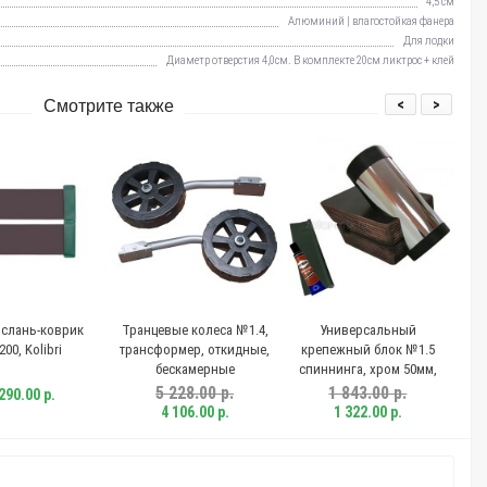
4,5 см
Алюминий | влагостойкая фанера
Для лодки
Диаметр отверстия 4,0см. В комплекте 20см ликтрос + клей
<
>
Смотрите также
рик
Транцевые колеса №1.4,
Универсальный
Универс
трансформер, откидные,
крепежный блок №1.5
крепежный 
бескамерные
спиннинга, хром 50мм,
спиннинга, 
ликтрос, клей
5 228.00 р.
1 843.00 р.
1 551.
4 106.00 р.
1 322.00 р.
1 201.0