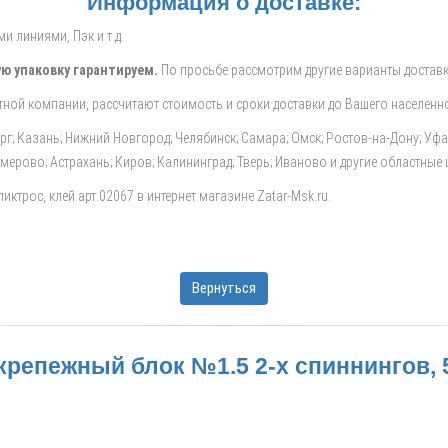
Информация о доставке:
 линиями, Пэк и т.д.
ю упаковку гарантируем.
По просьбе рассмотрим другие варианты доставк
ной компании, рассчитают стоимость и сроки доставки до Вашего населенно
ург; Казань; Нижний Новгород; Челябинск; Самара; Омск; Ростов-на-Дону; Уф
Кемерово; Астрахань; Киров; Калининград; Тверь; Иваново и другие областные
ктрос, клей арт.02067 в интернет магазине Zatar-Msk.ru.
Вернуться
епежный блок №1.5 2-х спиннингов, 5