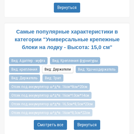
Вернуться
Самые популярные характеристики в
категории "Универсальные крепежные
блоки на лодку - Высота: 15,0 см"
Вид: Адаптер - муфта
Вид: Крепления фурнитуры
Вид: крепления
Вид: Держатели
Вид: Удочкодержатель
Вид: Держатель
Вид: Трап
Отсек под аккумулятор ш*д*в: 16см*8см*20см
Отсек под аккумулятор ш*д*в: 16см*13см*14см
Отсек под аккумулятор ш*д*в: 16,5см*8,5см*23см
Отсек под аккумулятор ш*д*в: 16см*8,5см*22см
Отсек под аккумулятор ш*д*в: 16см*16см*17,5см
Смотреть все
Вернуться
Отсек под аккумулятор ш*д*в: 17см*8,5см*20см