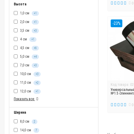
0
Высота
1,0 см
+1
2,0 см
+1
-23%
3,5 см
+3
4 см
+1
4,5 см
+6
5,0 см
+4
7,0 см
+3
10,0 см
+3
11,0 см
+2
Код товара: 02
Универсальны
12,0 см
+1
№1.5 спиннинг
Показать все
0
Ширина
8,0 см
2
14,0 см
7