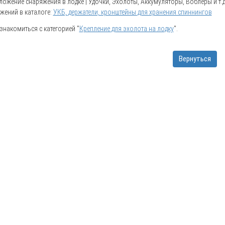
ожение снаряжения в лодке | Удочки, Эхолоты, Аккумуляторы, Воблеры и т.д. 
жений в каталоге:
УКБ, держатели, кронштейны для хранения спиннингов
накомиться с категорией "
Крепление для эхолота на лодку
".
Вернуться