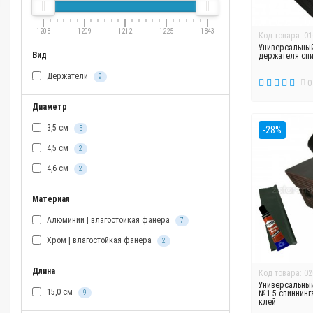
1208
1209
1212
1225
1843
Код товара: 01
Универсальный
Вид
держателя спин
Держатели
9
0
Диаметр
3,5 см
5
-28%
4,5 см
2
4,6 см
2
Материал
Алюминий | влагостойкая фанера
7
Хром | влагостойкая фанера
2
Длина
Код товара: 02
Универсальны
15,0 см
9
№1.5 спиннинга
клей