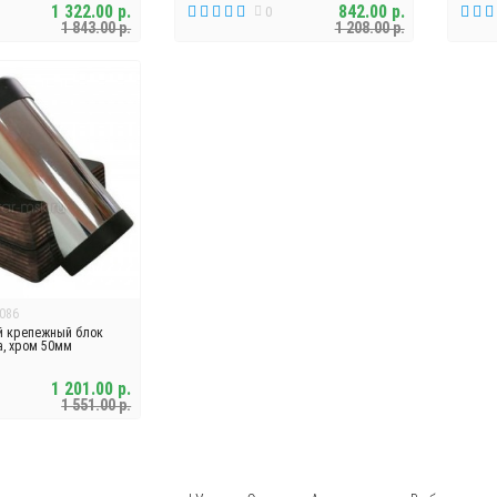
1 322.00 р.
842.00 р.
0
1 843.00 р.
1 208.00 р.
086
й крепежный блок
а, хром 50мм
1 201.00 р.
1 551.00 р.