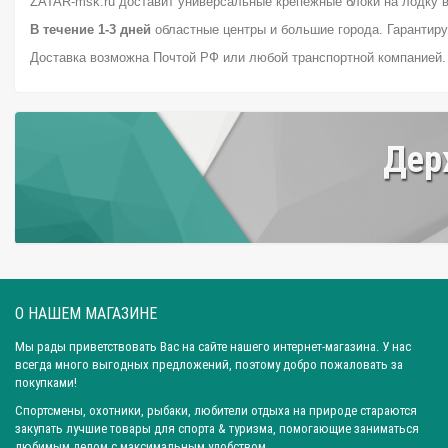
ZATAR-msk.ru доставит универсальные крепежные блоки на лодку 
Ширина: 36,0 см
Ширина: 44,0 см
Город: Ярославль
Город: Сан
В течение 1-3 дней
областные центры и большие города. Гарантиру
Город: Ижевск
Город: Екатеринбург
Город: Нижний Новгород
Доставка возможна Почтой РФ или любой транспортной компанией
Город: Барнаул
Город: Тюмень
Город: Казань
Дер
О НАШЕМ МАГАЗИНЕ
Мы рады приветствовать Вас на сайте нашего интернет-магазина. У нас
всегда много выгодных предложений, поэтому добро пожаловать за
покупками!
Спортсмены, охотники, рыбаки, любители отдыха на природе стараются
закупать лучшие товары для спорта & туризма, помогающие заниматься
любимым делом с максимальным удобством.