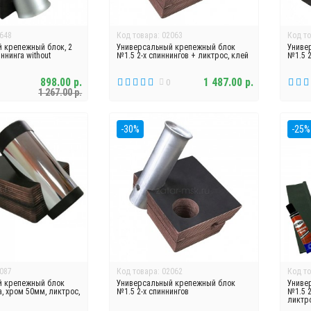
648
Код товара: 02063
Код то
 крепежный блок, 2
Универсальный крепежный блок
Униве
нинга without
№1.5 2-х спиннингов + ликтрос, клей
№1.5 2
898.00 р.
1 487.00 р.
0
1 267.00 р.
-30%
-25%
087
Код товара: 02062
Код то
й крепежный блок
Универсальный крепежный блок
Униве
, хром 50мм, ликтрос,
№1.5 2-х спиннингов
№1.5 2
ликтро