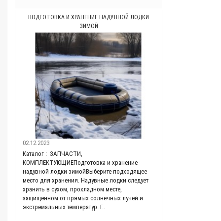
ПОДГОТОВКА И ХРАНЕНИЕ НАДУВНОЙ ЛОДКИ
КАКОЙ ДОЛЖНА Б
ЗИМОЙ
11.03.2021
02.12.2023
Каталог : Ткань П
Каталог : ЗАПЧАСТИ,
проводить время н
КОМПЛЕКТУЮЩИЕПодготовка и хранение
без. В нашем стер
надувной лодки зимойВыберите подходящее
заложено понятие 
,
место для хранения. Надувные лодки следует
самом деле они уж
хранить в сухом, прохладном месте,
поливинилхлорида 
защищенном от прямых солнечных лучей и
экстремальных температур. Г..