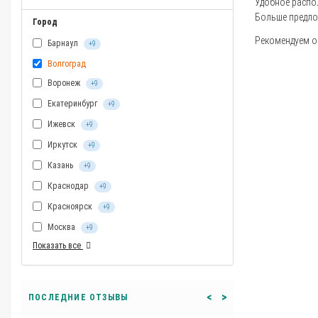
Удобное распол
Больше предло
Город
Рекомендуем оз
Барнаул
+9
Волгоград
Воронеж
+9
Екатеринбург
+9
Ижевск
+9
Иркутск
+9
Казань
+9
Краснодар
+9
Красноярск
+9
Москва
+9
Показать все
<
>
ПОСЛЕДНИЕ ОТЗЫВЫ