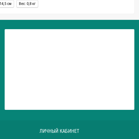
14,5 см
Вес: 0,8 кг
ой с помощью специальных уключин;
гий период службы
весла.
ой надувной лодки из ПВХ.
еке или озеру.
и. Мы гарантируем Ваше удовольствие от сделанных покупок.
го пункта.
а; Красноярск; Воронеж; Пермь; Волгоград; Краснодар; Саратов;
ЛИЧНЫЙ КАБИНЕТ
 центры и большие города,
в течение 1-3 дней.