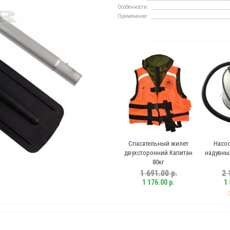
Особенности:
Применение:
Спасательный жилет
Насос 
двухсторонний Капитан
надувных 
80кг
1 691.00 р.
2 1
1 176.00 р.
1 5