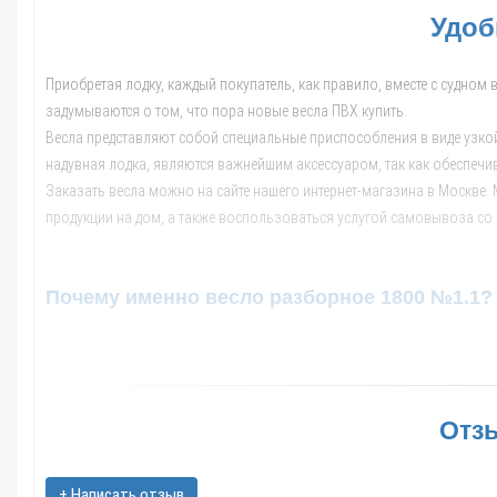
Удоб
Приобретая лодку, каждый покупатель, как правило, вместе с судном
задумываются о том, что пора новые весла ПВХ купить.
Весла представляют собой специальные приспособления в виде узкой 
надувная лодка, являются важнейшим аксессуаром, так как обеспеч
Заказать весла можно на сайте нашего интернет-магазина в Москве.
продукции на дом, а также воспользоваться услугой самовывоза со с
Почему именно весло разборное 1800 №1.1?
Модель, которую предлагаем мы, пользуется большим спросом среди 
алюминия. Весло имеет удобную разборную конструкцию, поэтому хр
являются:
Отзы
- простота при перевозке и в эксплуатации, поэтому нести его може
+ Написать отзыв
- долговечность, так как весло произведено из высококачественно