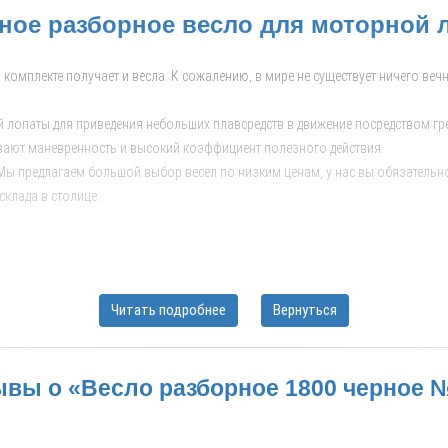
ное разборное весло для моторной 
 в комплекте получает и весла. К сожалению, в мире не существует ничего в
лопаты для приведения небольших плавсредств в движение посредством гребл
ивают маневренность и высокий коэффициент полезного действия.
 Мы предлагаем большой выбор весел по низким ценам, у нас вы обязательно
клада в столице.
Читать подробнее
Вернуться
рыбаков и любителей водных путешествий на надувных моторных лодках. Он
анить в зимний период времени и транспортировать его можно без каких-
вы о «Весло разборное 1800 черное 
т даже ребенок, которого вы взяли с собой на рыбную ловлю;
го алюминия;