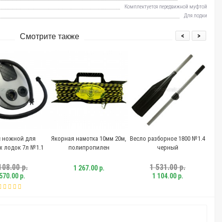
Комплектуется передвижной муфтой
Для лодки
<
>
Смотрите также
ножной для
Якорная намотка 10мм 20м,
Весло разборное 1800 №1.4
Весло
лодок 7л №1.1
полипропилен
черный
08.00 р.
1 531.00 р.
1 267.00 р.
70.00 р.
1 104.00 р.