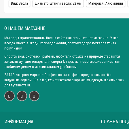
- разновидность рукоятки, которая может быть разборной или цел
Вид: Весла
Диаметр штанги весла: 32 мм
Материал: Алюминий
- цель использования весла, от этого зависит метод его крепления 
-производитель. Разумнее отдать предпочтение проверенному врем
О НАШЕМ МАГАЗИНЕ
Весла алюминиевые разборные купить вы можете прямо сейчас, они 
Мы рады приветствовать Вас на сайте нашего интернет-магазина. У нас
всегда много выгодных предложений, поэтому добро пожаловать за
Закажите това
покупками!
Спортсмены, охотники, рыбаки, любители отдыха на природе стараются
Похожее предложение в этой категории "
Весло разборное 1800 черно
закупать лучшие товары для спорта & туризма, помогающие заниматься
любимым делом с максимальным удобством.
ZATAR
интернет-маркет
– Профессионал в сфере продаж запчастей к
надувным лодкам ПВХ и Rib, туристического снаряжения, одежды и экипировки
для путешествий.
От 250р.
Отправляем СДЭК, Почтой, Яндекс.Доставка, Авито, Деловыми
Доставим в любую точку России.
Быструю отправку и качественну
Обращайтесь к нашим менеджерам, они помогут с выбором транспорт
В такие города как: Москва; Санкт-Петербург; Новосибирск; Екатеринб
ИНФОРМАЦИЯ
СЛУЖБА ПОД
Тюмень; Тольятти; Ижевск; Барнаул; Иркутск; Хабаровск; Ярославль; 