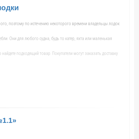
лодки
ечного, поэтому по истечению некоторого времени владельцы лодок
и. Они для любого судна, будь то катер, яхта или маленькая
 найдете подходящий товар. Покупатели могут заказать доставку
а выполнена из легкого, но в то же время особо прочного
либо дополнительных проблем. Другими преимуществами изделия
№1.1»