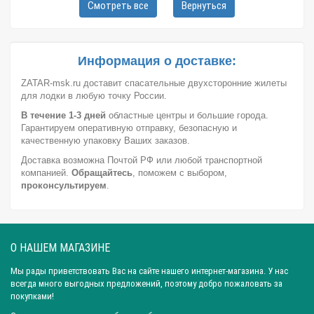
Смотреть все
Вернуться
Город: Волгоград
Город: Ростов-на-Дону
Город: Саратов
Город: Краснодар
Город: Иркутск
Город: Челябинск
Город: Барнаул
Город: Тюмень
Город: Казань
Информация о доставке:
Вид: Спасательный жилет
ZATAR-msk.ru доставит спасательные двухсторонние жилеты
для лодки в любую точку России.
В течение 1-3 дней
областные центры и большие города.
Гарантируем оперативную отправку, безопасную и
качественную упаковку Ваших заказов.
Доставка возможна Почтой РФ или любой транспортной
компанией.
Обращайтесь
, поможем с выбором,
проконсультируем
.
О НАШЕМ МАГАЗИНЕ
Мы рады приветствовать Вас на сайте нашего интернет-магазина. У нас
всегда много выгодных предложений, поэтому добро пожаловать за
покупками!