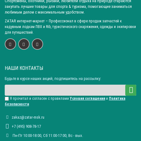
Спортсмены, охотники, рыбаки, любители отдыха на природе стараются
закупать лучшие товары для спорта & туризма, помогающие заниматься
любимым делом с максимальным удобством.
ZATAR
интернет-маркет
– Профессионал в сфере продаж запчастей к
надувным лодкам ПВХ и Rib, туристического снаряжения, одежды и экипировки
для путешествий.
НАШИ КОНТАКТЫ
Будьте в курсе наших акций, подпишитесь на рассылку:
Я прочитал и согласен с правилами
Условия соглашения
и
Политика
безопасности
zakaz@zatar-msk.ru
+7 (495) 908-78-17
Пн-Пт 10:00-18:00, Сб 11:00-17:00, Вc - вых.