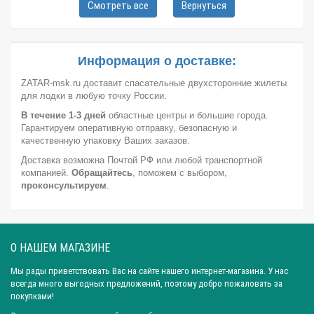
Смотреть все
Вернуться
Город: Волгоград
Город: Ростов-на-Дону
Город: Саратов
Город: Краснодар
Город: Иркутск
Город: Челябинск
Город: Барнаул
Город: Тюмень
Город: Казань
Информация о доставке:
Вид: Спасательный жилет
ZATAR-msk.ru доставит спасательные двухсторонние жилеты
для лодки в любую точку России.
В течение 1-3 дней
областные центры и большие города.
Гарантируем оперативную отправку, безопасную и
качественную упаковку Ваших заказов.
Доставка возможна Почтой РФ или любой транспортной
компанией.
Обращайтесь
, поможем с выбором,
проконсультируем
.
О НАШЕМ МАГАЗИНЕ
Мы рады приветствовать Вас на сайте нашего интернет-магазина. У нас
всегда много выгодных предложений, поэтому добро пожаловать за
покупками!