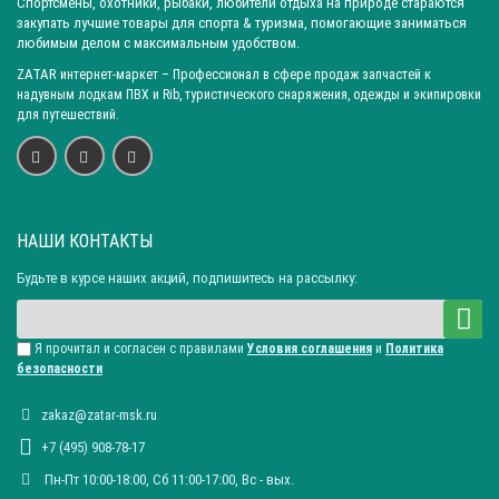
Спортсмены, охотники, рыбаки, любители отдыха на природе стараются
закупать лучшие товары для спорта & туризма, помогающие заниматься
любимым делом с максимальным удобством.
ZATAR
интернет-маркет
– Профессионал в сфере продаж запчастей к
надувным лодкам ПВХ и Rib, туристического снаряжения, одежды и экипировки
для путешествий.
НАШИ КОНТАКТЫ
Будьте в курсе наших акций, подпишитесь на рассылку:
Я прочитал и согласен с правилами
Условия соглашения
и
Политика
безопасности
zakaz@zatar-msk.ru
+7 (495) 908-78-17
Пн-Пт 10:00-18:00, Сб 11:00-17:00, Вc - вых.