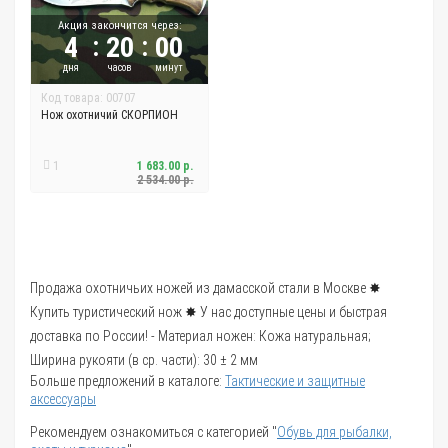
Акция закончится через:
:
:
4
20
00
дня
часов
минут
Код товара: 00707
Нож охотничий СКОРПИОН
1
1 683.00 р.
2 534.00 р.
Продажа охотничьих ножей из дамасской стали в Москве ✸
Купить туристический нож ✸ У нас доступные цены и быстрая
доставка по России! - Материал ножен: Кожа натуральная;
Ширина рукояти (в ср. части): 30 ± 2 мм
Больше предложений в каталоге:
Тактические и защитные
аксессуары
Рекомендуем ознакомиться с категорией "
Обувь для рыбалки,