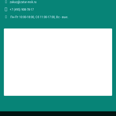
zakaz@zatar-msk.ru
Общая длина: 270 ± 3 мм
Общая длина: 275 ± 5 мм
+7 (495) 908-78-17
Общая длина: 280 ± 5 мм
Пн-Пт 10:00-18:00, Сб 11:00-17:00, Вc - вых.