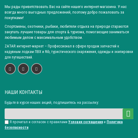
Город: Саратов
Город: Краснодар
Город: Иркутск
Мы рады приветствовать Вас на сайте нашего интернет-магазина. У нас
Город: Челябинск
Город: Барнаул
Город: Тюмень
всегда много выгодных предложений, поэтому добро пожаловать за
покупками!
Город: Казань
Ширина рукояти (в ср. части): 30 ± 3 мм
Спортсмены, охотники, рыбаки, любители отдыха на природе стараются
Ширина рукояти (в ср. части): 30 ± 2 мм
закупать лучшие товары для спорта & туризма, помогающие заниматься
любимым делом с максимальным удобством.
Ширина рукояти (в ср. части): 34 ± 3 мм
ZATAR
интернет-маркет
– Профессионал в сфере продаж запчастей к
Ширина рукояти (в ср. части): 35 ± 2 мм
надувным лодкам ПВХ и Rib, туристического снаряжения, одежды и экипировки
Длина клинка: 145 ± 2 мм
Длина клинка: 145 ± 3 мм
для путешествий.
Длина клинка: 150 ± 3 мм
Длина клинка: 155 ± 3 мм
Длина рукояти: 120 ± 5 мм
Длина рукояти: 125 ± 3 мм
Длина рукояти: 130 ± 2 мм
Длина рукояти: 130 ± 5 мм
Материал лезвия: Нержавеющая сталь 65х13
НАШИ КОНТАКТЫ
Материал рукоятки: Дерево орех(теплая)
Будьте в курсе наших акций, подпишитесь на рассылку:
Наибольшая ширина клинка: 34 ± 2 мм
Наибольшая ширина клинка: 35 ± 2 мм
Я прочитал и согласен с правилами
Условия соглашения
и
Политика
Наибольшая ширина клинка: 37 ± 2 мм
безопасности
Наибольшая ширина клинка: 40 ± 2 мм