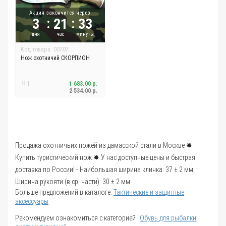
Акция закончится через:
:
:
3
21
33
дня
час
минуты
Код товара: 00707
Нож охотничий СКОРПИОН
1
1 683.00 р.
2 534.00 р.
Продажа охотничьих ножей из дамасской стали в Москве ✸
Купить туристический нож ✸ У нас доступные цены и быстрая
доставка по России! - Наибольшая ширина клинка: 37 ± 2 мм;
Ширина рукояти (в ср. части): 30 ± 2 мм
Больше предложений в каталоге:
Тактические и защитные
аксессуары
Рекомендуем ознакомиться с категорией "
Обувь для рыбалки,