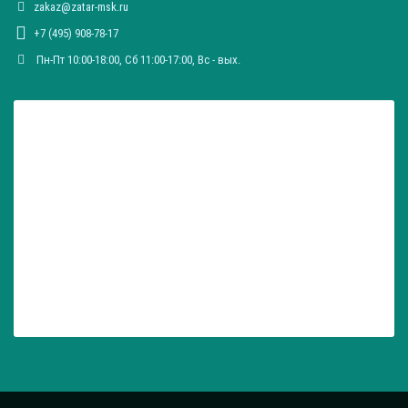
zakaz@zatar-msk.ru
Общая длина: 270 ± 3 мм
Общая длина: 275 ± 5 мм
+7 (495) 908-78-17
Общая длина: 280 ± 5 мм
Пн-Пт 10:00-18:00, Сб 11:00-17:00, Вc - вых.