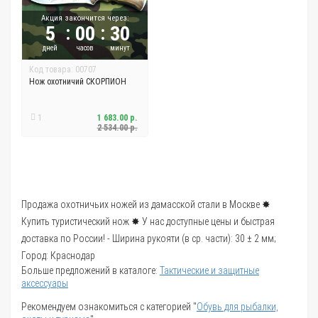
Акция закончится через:
:
:
5
00
30
дней
часов
минут
Код товара: 00707
Нож охотничий СКОРПИОН
1
1 683.00 р.
2 534.00 р.
Продажа охотничьих ножей из дамасской стали в Москве ✸
Купить туристический нож ✸ У нас доступные цены и быстрая
доставка по России! - Ширина рукояти (в ср. части): 30 ± 2 мм;
Город: Краснодар
Больше предложений в каталоге:
Тактические и защитные
аксессуары
Рекомендуем ознакомиться с категорией "
Обувь для рыбалки,