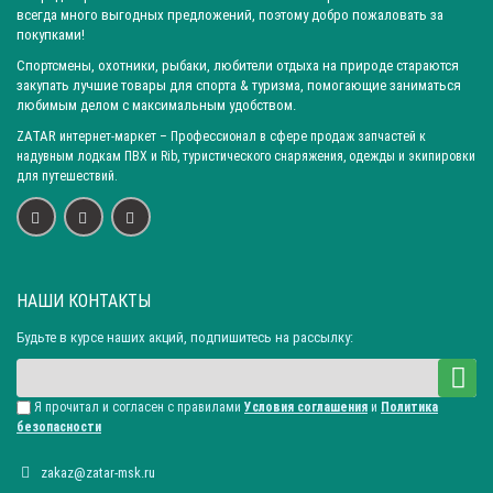
Город: Челябинск
Город: Барнаул
Город: Тюмень
всегда много выгодных предложений, поэтому добро пожаловать за
покупками!
Город: Казань
Ширина рукояти (в ср. части): 30 ± 3 мм
Спортсмены, охотники, рыбаки, любители отдыха на природе стараются
Ширина рукояти (в ср. части): 30 ± 2 мм
закупать лучшие товары для спорта & туризма, помогающие заниматься
любимым делом с максимальным удобством.
Ширина рукояти (в ср. части): 34 ± 3 мм
ZATAR
интернет-маркет
– Профессионал в сфере продаж запчастей к
Ширина рукояти (в ср. части): 35 ± 2 мм
надувным лодкам ПВХ и Rib, туристического снаряжения, одежды и экипировки
Длина клинка: 145 ± 2 мм
Длина клинка: 145 ± 3 мм
для путешествий.
Длина клинка: 150 ± 3 мм
Длина клинка: 155 ± 3 мм
Длина рукояти: 120 ± 5 мм
Длина рукояти: 125 ± 3 мм
Длина рукояти: 130 ± 2 мм
Длина рукояти: 130 ± 5 мм
Материал лезвия: Нержавеющая сталь 65х13
НАШИ КОНТАКТЫ
Материал рукоятки: Дерево орех(теплая)
Будьте в курсе наших акций, подпишитесь на рассылку:
Наибольшая ширина клинка: 34 ± 2 мм
Наибольшая ширина клинка: 35 ± 2 мм
Я прочитал и согласен с правилами
Условия соглашения
и
Политика
Наибольшая ширина клинка: 37 ± 2 мм
безопасности
Наибольшая ширина клинка: 40 ± 2 мм
zakaz@zatar-msk.ru
Общая длина: 270 ± 3 мм
Общая длина: 275 ± 5 мм