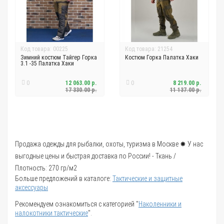
Код товара: 00225
Код товара: 21254
Зимний костюм Тайгер Горка
Костюм Горка Палатка Хаки
3.1 -35 Палатка Хаки
0
12 063.00 р.
0
8 219.00 р.
17 330.00 р.
11 137.00 р.
Продажа одежды для рыбалки, охоты, туризма в Москве ✸ У нас
выгодные цены и быстрая доставка по России! - Ткань /
Плотность: 270 гр/м2
Больше предложений в каталоге:
Тактические и защитные
аксессуары
Рекомендуем ознакомиться с категорией "
Наколенники и
налокотники тактические
".