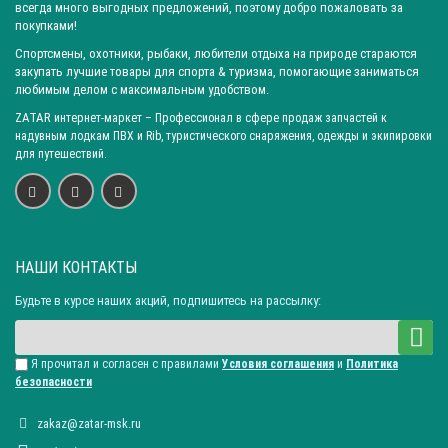
всегда много выгодных предложений, поэтому добро пожаловать за
Цвет: Криптек
Цвет: Серая березка
Цвет: Зеленый тигр
покупками!
Цвет: Ельник
Цвет: Лесной камыш
Цвет: Камыш
Спортсмены, охотники, рыбаки, любители отдыха на природе стараются
закупать лучшие товары для спорта & туризма, помогающие заниматься
Цвет: Зеленый КМФ
Ткань: Рип-стоп
Ткань: Микрофибра
любимым делом с максимальным удобством.
Ткань: Твил
Ткань: Алова
Ткань: Исландия
ZATAR
интернет-маркет
– Профессионал в сфере продаж запчастей к
Ткань: Кошачий глаз
Ткань: Палатка
Ткань: Поло-флис
надувным лодкам ПВХ и Rib, туристического снаряжения, одежды и экипировки
для путешествий.
Ткань: Рип-флис
Ткань: Софтшелл мембранный
Ткань: Норвегия
Ткань: Трикотаж 100% Пан | флис
Ткань: Тиcи
Ткань: Рип-Стоп
Ткань: Дюспо-Флис
Ткань: Трикотаж 100% Пан
Ткань: Тиси
Ткань: Флис
НАШИ КОНТАКТЫ
Ткань: Таслан
Ткань: Дюспо-флис
Ткань: Палатка-флис
Будьте в курсе наших акций, подпишитесь на рассылку:
Ткань / Плотность: 210 гр/м2
Ткань / Плотность: 270 гр/м2
Ткань / Плотность: 270-260 гр/м2
Ткань / Плотность: 290 гр/м2
Подкладка: Флис
Подкладка: Фольгированная таффета
Я прочитал и согласен с правилами
Условия соглашения
и
Политика
безопасности
Утеплитель: Эколофт
Утеплитель: 100% полиэфир
Страна производитель: Россия
Город: Ярославль
zakaz@zatar-msk.ru