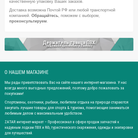
Город: Москва
Город: Красноярск
Город: Омск
качественную упаковку Ваших заказов.
Доставка возможна Почтой РФ или любой транспортной
Город: Самара
Город: Ижевск
Город: Екатеринбург
компанией.
Обращайтесь
, поможем с выбором,
Город: Нижний Новгород
Город: Воронеж
проконсультируем
.
Город: Волгоград
Город: Ростов-на-Дону
Город: Саратов
Город: Краснодар
Город: Иркутск
Город: Челябинск
Держатель транца ПВХ
Город: Барнаул
Город: Тюмень
Город: Казань
надежное крепление к баллону
О НАШЕМ МАГАЗИНЕ
Мы рады приветствовать Вас на сайте нашего интернет-магазина. У нас
всегда много выгодных предложений, поэтому добро пожаловать за
покупками!
Спортсмены, охотники, рыбаки, любители отдыха на природе стараются
закупать лучшие товары для спорта & туризма, помогающие заниматься
любимым делом с максимальным удобством.
ZATAR
интернет-маркет
– Профессионал в сфере продаж запчастей к
надувным лодкам ПВХ и Rib, туристического снаряжения, одежды и экипировки
для путешествий.