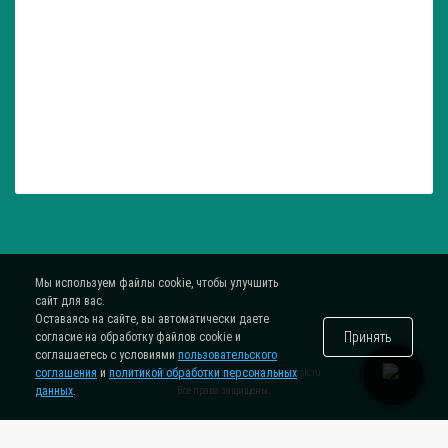
Мы используем файлы cookie, чтобы улучшить
сайт для вас.
Оставаясь на сайте, вы автоматически даете
Принять
согласие на обработку файлов cookie и
соглашаетесь с условиями
пользовательского
соглашения
и
политикой обработки персональных
® 2015-2026. Интернет-магазин
zatar-msk.ru
данных
.
Все права защищены.