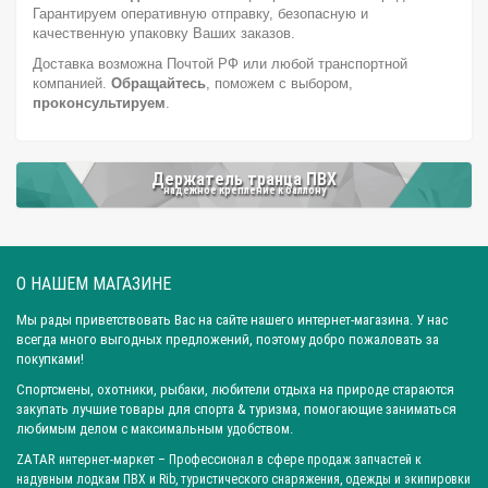
Город: Новосибирск
Город: Уфа
Город: Пермь
Гарантируем оперативную отправку, безопасную и
Город: Москва
Город: Красноярск
Город: Омск
качественную упаковку Ваших заказов.
Доставка возможна Почтой РФ или любой транспортной
Город: Самара
Город: Ижевск
Город: Екатеринбург
компанией.
Обращайтесь
, поможем с выбором,
Город: Нижний Новгород
Город: Воронеж
проконсультируем
.
Город: Волгоград
Город: Ростов-на-Дону
Город: Саратов
Город: Краснодар
Город: Иркутск
Город: Челябинск
Держатель транца ПВХ
Город: Барнаул
Город: Тюмень
Город: Казань
надежное крепление к баллону
О НАШЕМ МАГАЗИНЕ
Мы рады приветствовать Вас на сайте нашего интернет-магазина. У нас
всегда много выгодных предложений, поэтому добро пожаловать за
покупками!
Спортсмены, охотники, рыбаки, любители отдыха на природе стараются
закупать лучшие товары для спорта & туризма, помогающие заниматься
любимым делом с максимальным удобством.
ZATAR
интернет-маркет
– Профессионал в сфере продаж запчастей к
надувным лодкам ПВХ и Rib, туристического снаряжения, одежды и экипировки