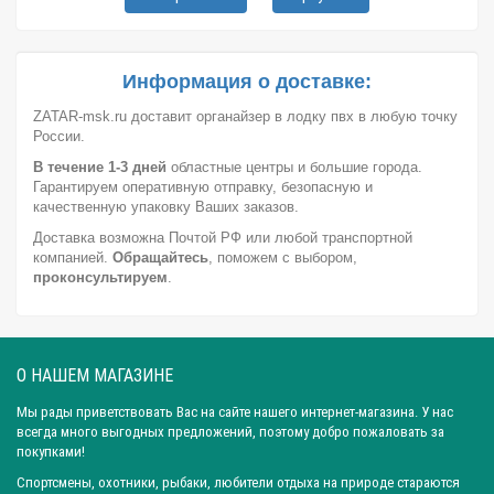
Высота: 25,0 см
Высота: 33,0 см
Высота: 45,0 см
Высота: 49,0 см
Размер сумки д*ш*в: 59см*35,5см*23см
Диаметр отверстия: 5 мм
Вес: 3,0 кг
Длина: 4,0 см
Информация о доставке:
Длина: 7,9 см
Длина: 8,0 см
Длина: 13,0 см
ZATAR-msk.ru доставит органайзер в лодку пвх в любую точку
Длина: 15,0 см
Длина: 16,0 см
Длина: 60,0 см
России.
Длина: 64,0 см
Длина: 70,0 см
Ширина: 3,7 см
В течение 1-3 дней
областные центры и большие города.
Гарантируем оперативную отправку, безопасную и
Ширина: 13,0 см
Ширина: 14,5 см
Ширина: 24,5 см
качественную упаковку Ваших заказов.
Ширина: 25,0 см
Ширина: 30,0 см
Ширина: 36,0 см
Доставка возможна Почтой РФ или любой транспортной
компанией.
Ширина: 40,0 см
Обращайтесь
Ширина: 70,0 см
, поможем с выбором,
Город: Ярославль
проконсультируем
.
Город: Санкт-Петербург
Город: Новосибирск
Город: Уфа
Город: Пермь
Город: Москва
Город: Красноярск
Город: Омск
Город: Самара
Город: Ижевск
О НАШЕМ МАГАЗИНЕ
Город: Екатеринбург
Город: Нижний Новгород
Мы рады приветствовать Вас на сайте нашего интернет-магазина. У нас
Город: Воронеж
Город: Волгоград
Город: Ростов-на-Дону
всегда много выгодных предложений, поэтому добро пожаловать за
Город: Саратов
Город: Краснодар
Город: Иркутск
покупками!
Город: Челябинск
Город: Барнаул
Город: Тюмень
Спортсмены, охотники, рыбаки, любители отдыха на природе стараются