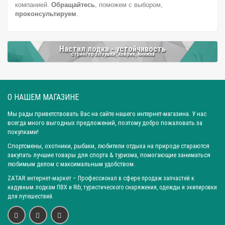
компанией.
Обращайтесь
, поможем с выбором,
Город: Новосибирск
Город: Уфа
Город: Пермь
проконсультируем
.
Город: Москва
Город: Красноярск
Город: Омск
Город: Самара
Город: Ижевск
Город: Екатеринбург
Настил лодка - устойчивость
Город: Нижний Новгород
Город: Воронеж
стрингер заглушки, коврик, книжка
Город: Волгоград
Город: Ростов-на-Дону
Город: Саратов
Город: Краснодар
Город: Иркутск
Город: Челябинск
О НАШЕМ МАГАЗИНЕ
Город: Барнаул
Город: Тюмень
Город: Казань
Мы рады приветствовать Вас на сайте нашего интернет-магазина. У нас
всегда много выгодных предложений, поэтому добро пожаловать за
покупками!
Спортсмены, охотники, рыбаки, любители отдыха на природе стараются
закупать лучшие товары для спорта & туризма, помогающие заниматься
любимым делом с максимальным удобством.
ZATAR
интернет-маркет
– Профессионал в сфере продаж запчастей к
надувным лодкам ПВХ и Rib, туристического снаряжения, одежды и экипировки
для путешествий.