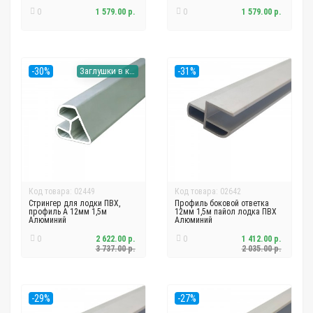
0
1 579.00 р.
0
1 579.00 р.
-30%
Заглушки в комплекте
-31%
Код товара: 02449
Код товара: 02642
Стрингер для лодки ПВХ,
Профиль боковой ответка
профиль А 12мм 1,5м
12мм 1,5м пайол лодка ПВХ
Алюминий
Алюминий
0
2 622.00 р.
0
1 412.00 р.
3 737.00 р.
2 035.00 р.
-29%
-27%