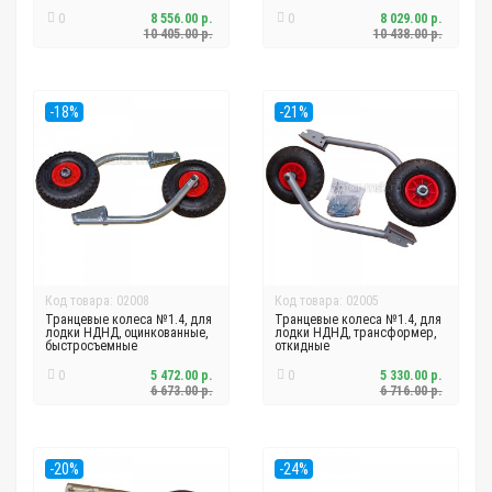
0
8 556.00 р.
0
8 029.00 р.
10 405.00 р.
10 438.00 р.
-18%
-21%
Код товара: 02008
Код товара: 02005
Транцевые колеса №1.4, для
Транцевые колеса №1.4, для
лодки НДНД, оцинкованные,
лодки НДНД, трансформер,
быстросъемные
откидные
0
5 472.00 р.
0
5 330.00 р.
6 673.00 р.
6 716.00 р.
-20%
-24%