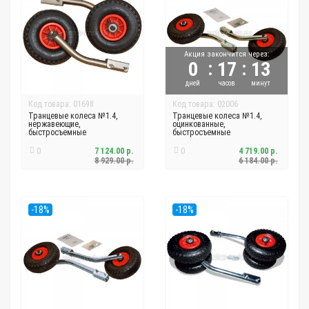
Акция закончится через:
:
:
0
17
13
дней
часов
минут
Код товара: 01698
Код товара: 02006
Транцевые колеса №1.4,
Транцевые колеса №1.4,
нержавеющие,
оцинкованные,
быстросъемные
быстросъемные
0
7 124.00 р.
0
4 719.00 р.
8 929.00 р.
6 184.00 р.
-18%
-18%