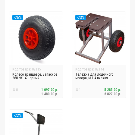
-26%
-23%
Код товара: 02115
Код товара: 02144
Колесо транцевое, Запасное
Тележка для лодочного
260 №1.4 Черный
мотора, №1.4 низкая
0
1 097.00 р.
1
5 285.00 р.
1 480.00 р.
6 827.00 р.
-22%