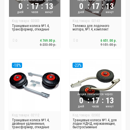
:
:
:
:
0
17
13
0
17
13
дней
часов
минут
дней
часов
минут
Код товара: 02003
Код товара: 02143
Транцевые колеса №1.4,
Тележка для лодочного
трансформер, откидные
мотора, №1.4, комплект
0
4 769.00 р.
0
6 651.00 р.
6 233.00 р.
9 151.00 р.
-18%
-23%
Акция закончится через:
:
:
0
17
13
дней
часов
минут
Код товара: 02112
Код товара: 02002
Транцевые колеса №1.4,
Транцевые колеса №1.4, для
двойные удлиненные,
лодки НДНД, нержавеющие,
трансформер, откидные
быстросъемные