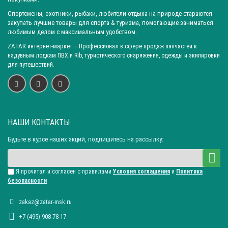
Город: Санкт-Петербург
Город: Новосибирск
Город: Уфа
Спортсмены, охотники, рыбаки, любители отдыха на природе стараются
закупать лучшие товары для спорта & туризма, помогающие заниматься
Город: Пермь
Город: Москва
Город: Красноярск
любимым делом с максимальным удобством.
Город: Омск
Город: Самара
Город: Ижевск
ZATAR
интернет-маркет
– Профессионал в сфере продаж запчастей к
Город: Екатеринбург
Город: Нижний Новгород
надувным лодкам ПВХ и Rib, туристического снаряжения, одежды и экипировки
для путешествий.
Город: Воронеж
Город: Волгоград
Город: Ростов-на-Дону
Город: Саратов
Город: Краснодар
Город: Иркутск
Город: Челябинск
Город: Барнаул
Город: Тюмень
Город: Казань
НАШИ КОНТАКТЫ
Будьте в курсе наших акций, подпишитесь на рассылку:
Я прочитал и согласен с правилами
Условия соглашения
и
Политика
безопасности
zakaz@zatar-msk.ru
+7 (495) 908-78-17