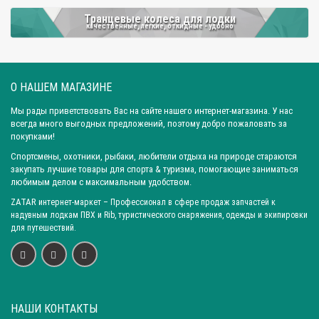
Вес комплекта: 3,8 кг
Вес комплекта: 4,2 кг
Транцевые колеса для лодки
Вес комплекта: 4,6 кг
Вес комплекта: 4,7 кг
качественные, легкие, откидные - удобно
Вес комплекта: 4,1 кг
Вес комплекта: 4,3 кг
Вес комплекта: 4,9 кг
Вес комплекта: 5,0 кг
О НАШЕМ МАГАЗИНЕ
Вес комплекта: 5,1 кг
Вес комплекта: 6,6 кг
Вес комплекта: 7,1 кг
Вес комплекта: 8,8 кг
Мы рады приветствовать Вас на сайте нашего интернет-магазина. У нас
всегда много выгодных предложений, поэтому добро пожаловать за
Вес комплекта: 9,8 кг
Город: Ярославль
покупками!
Город: Санкт-Петербург
Город: Новосибирск
Город: Уфа
Спортсмены, охотники, рыбаки, любители отдыха на природе стараются
закупать лучшие товары для спорта & туризма, помогающие заниматься
Город: Пермь
Город: Москва
Город: Красноярск
любимым делом с максимальным удобством.
Город: Омск
Город: Самара
Город: Ижевск
ZATAR
интернет-маркет
– Профессионал в сфере продаж запчастей к
Город: Екатеринбург
Город: Нижний Новгород
надувным лодкам ПВХ и Rib, туристического снаряжения, одежды и экипировки
для путешествий.
Город: Воронеж
Город: Волгоград
Город: Ростов-на-Дону
Город: Саратов
Город: Краснодар
Город: Иркутск
Город: Челябинск
Город: Барнаул
Город: Тюмень
Город: Казань
НАШИ КОНТАКТЫ