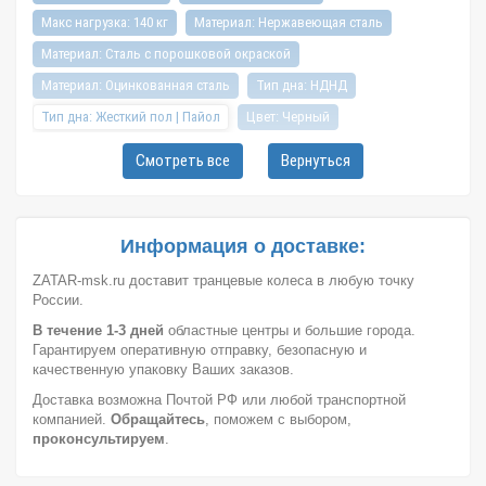
Макс нагрузка: 140 кг
Материал: Нержавеющая сталь
Материал: Сталь с порошковой окраской
Материал: Оцинкованная сталь
Тип дна: НДНД
Тип дна: Жесткий пол | Пайол
Цвет: Черный
Высота: 14,0 см
Высота: 40,0 см
Высота: 46,0 см
Смотреть все
Вернуться
Высота: 91,0 см
Длина: 29,0 см
Длина: 39,0 см
Длина: 43,0 см
Длина: 45,0 см
Длина: 48,0 см
Ширина: 44,0 см
Ширина: 49,0 см
Ширина: 54,0 см
Информация о доставке:
Ширина: 62,0 см
Ширина колеса: 3,0 см
ZATAR-msk.ru доставит транцевые колеса в любую точку
России.
Ширина колеса: 6,0 см
Ширина колеса: 8,5 см
В течение 1-3 дней
областные центры и большие города.
Ширина колеса: 9,0 см
Длина ноги: 40,0 см
Гарантируем оперативную отправку, безопасную и
Длина ноги: 43,0 см
Длина ноги: 50,0 см
качественную упаковку Ваших заказов.
Доставка возможна Почтой РФ или любой транспортной
Длина ноги: 53,0 см
Длина ноги: 56,0 см
компанией.
Обращайтесь
, поможем с выбором,
Длина ноги: 60,0 см
Диаметр отверстия: 20 мм
проконсультируем
.
Вес комплекта: 3,1 кг
Вес комплекта: 3,9 кг