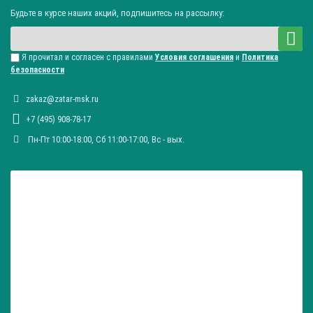
Будьте в курсе наших акций, подпишитесь на рассылку:
Я прочитал и согласен с правилами
Условия соглашения
и
Политика
безопасности
zakaz@zatar-msk.ru
+7 (495) 908-78-17
Пн-Пт 10:00-18:00, Сб 11:00-17:00, Вc - вых.