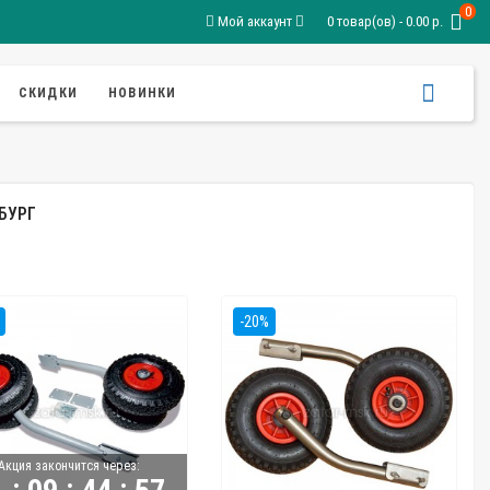
0
Мой аккаунт
0 товар(ов) - 0.00 р.
СКИДКИ
НОВИНКИ
БУРГ
-20%
Акция закончится через:
:
:
: