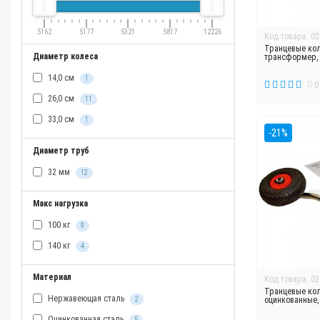
5162
5177
5321
5817
12226
Код товара: 02
Транцевые кол
Диаметр колеса
трансформер,
14,0 см
1
0
26,0 см
11
33,0 см
1
-21%
Диаметр труб
32 мм
12
Макс нагрузка
100 кг
9
140 кг
4
Материал
Код товара: 02
Транцевые кол
Нержавеющая сталь
2
оцинкованные,
Оцинкованная сталь
5