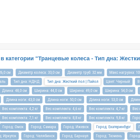
«резиновая лодка», хотя на
современного плавательного средства,
е давно производятся из
независимо от того, оснащено оно моторным
(ПВХ). Лодк..
механизмом или парусом. С помощью этого
приспосо..
 категории "Транцевые колеса - Тип дна: Жесткий
6,0 см
Диаметр колеса: 33,0 см
Диаметр труб: 32 мм
Макс нагрузка: 10
аль
Тип дна: НДНД
Тип дна: Жесткий пол | Пайол
Цвет: Черный
В
Длина: 48,0 см
Ширина: 44,0 см
Ширина: 49,0 см
Ширина: 54,0 см
Длина ноги: 43,0 см
Длина ноги: 50,0 см
Длина ноги: 53,0 см
Длина
Вес комплекта: 4,2 кг
Вес комплекта: 4,6 кг
Вес комплекта: 4,7 кг
Вес 
Вес комплекта: 7,1 кг
Вес комплекта: 8,8 кг
Вес комплекта: 9,8 кг
Гор
Город: Омск
Город: Самара
Город: Ижевск
Город: Екатеринбург
: Иркутск
Город: Челябинск
Город: Барнаул
Город: Тюмень
Город