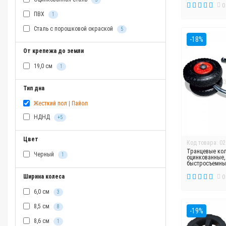
0
ПВХ
1
Сталь с порошковой окраской
5
-18%
От крепежа до земли
19,0 см
1
Тип дна
Жесткий пол | Пайол
НДНД
+5
Цвет
Код товара: 02
Транцевые кол
Черный
1
оцинкованные,
быстросъемны
Ширина колеса
0
6,0 см
3
8,5 см
8
-19%
8,6 см
1