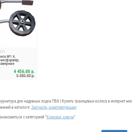
439
еса №1.4,
рансформер,
камерные
4 456.00 р.
5 480.00 р.
урнитура для надувных лодок ПВХ | Купить транецевые колеса в интернет мага
жений в каталоге:
Запчасти, комплектующие
накомиться с категорией "
Клапана, ключи
".