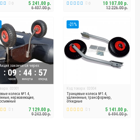
5 241.00 р.
10 107.00 р.
0
0
6 407.00 р.
12 226.00 р.
-21%
Акция закончится через:
:
:
:
09
44
56
й
часов
минуты
секунд
вара: 02001
Код товара: 02004
евые колеса №1.4,
Транцевые колеса №1.4,
енные, нержавеющие,
удлиненные, трансформер,
осъемные
откидные
7 129.00 р.
5 141.00 р.
1
1
9 243.00 р.
6 494.00 р.