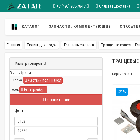
+7 (495) 908-78-17
Оплата | Доставка
КАТАЛОГ
ЗАПЧАСТИ, КОМПЛЕКТУЮЩИЕ
СПАСАТЕ
Главная
Тюнинг для лодок
Транцевые колеса
Транцевые колеса - Тип
ТРАНЦЕВЫЕ 
Фильтр товаров
Вы выбрали
Сортировать:
Жесткий пол | Пайол
Тип дна:
Екатеринбург
Город:
-21%
Сбросить все
Цена