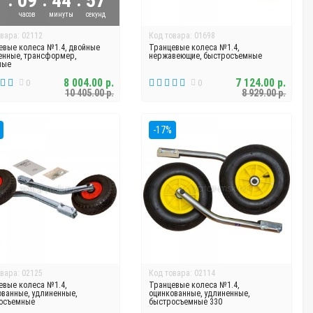
09
44
56
й
часов
минуты
секунд
вара: 02112
Код товара: 01698
евые колеса №1.4, двойные
Транцевые колеса №1.4,
енные, трансформер,
нержавеющие, быстросъемные
ные
8 004.00 р.
7 124.00 р.
0
0
10 405.00 р.
8 929.00 р.
-17%
вара: 02125
Код товара: 02114
евые колеса №1.4,
Транцевые колеса №1.4,
ованные, удлиненные,
оцинкованные, удлиненные,
осъемные
быстросъемные 330