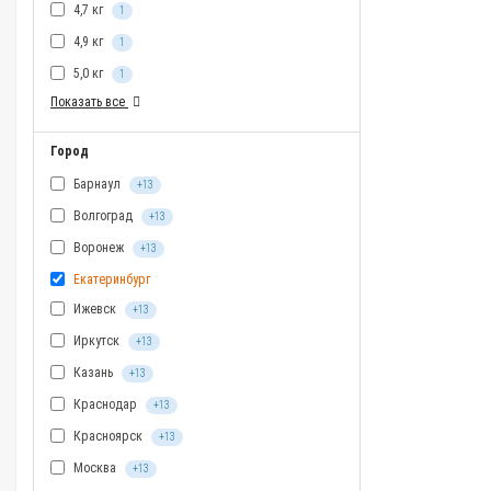
4,7 кг
1
4,9 кг
1
5,0 кг
1
Показать все
Город
Барнаул
+13
Волгоград
+13
Воронеж
+13
Екатеринбург
Ижевск
+13
Иркутск
+13
Казань
+13
Краснодар
+13
Красноярск
+13
Москва
+13