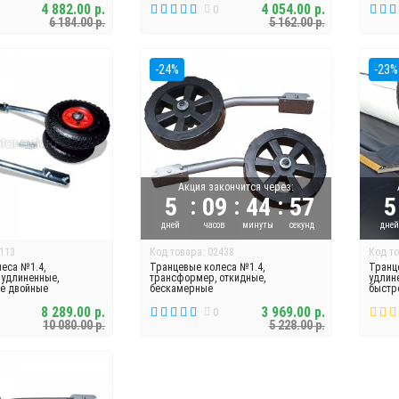
4 882.00 р.
4 054.00 р.
0
6 184.00 р.
5 162.00 р.
-24%
-23%
Акция закончится через:
:
:
:
5
09
44
56
5
дней
часов
минуты
секунд
дне
113
Код товара: 02438
Код то
еса №1.4,
Транцевые колеса №1.4,
Транц
 удлиненные,
трансформер, откидные,
удлин
е двойные
бескамерные
быстр
8 289.00 р.
3 969.00 р.
0
10 080.00 р.
5 228.00 р.