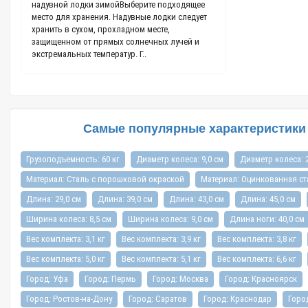
надувной лодки зимойВыберите подходящее
заложено понятие 
,
место для хранения. Надувные лодки следует
самом деле они уж
хранить в сухом, прохладном месте,
поливинилхлорида 
защищенном от прямых солнечных лучей и
экстремальных температур. Г..
Самые популярные характеристики в
Грузоподъемность: 60 кг
Диаметр колеса: 9,0 см
Диаметр колеса: 2
Материал: Сталь с порошковой окраской
Материал: Оцинкованная ст
Длина: 29,0 см
Длина: 39,0 см
Длина: 43,0 см
Длина: 45,0 см
Ширина колеса: 8,5 см
Ширина колеса: 9,0 см
Длина ноги: 40,0 см
Вес комплекта: 3,1 кг
Вес комплекта: 3,9 кг
Вес комплекта: 3,8 кг
Вес комплекта: 5,0 кг
Вес комплекта: 5,1 кг
Вес комплекта: 6,6 кг
Город: Уфа
Город: Пермь
Город: Москва
Город: Красноярск
Город: Ростов-на-Дону
Город: Саратов
Город: Краснодар
Город