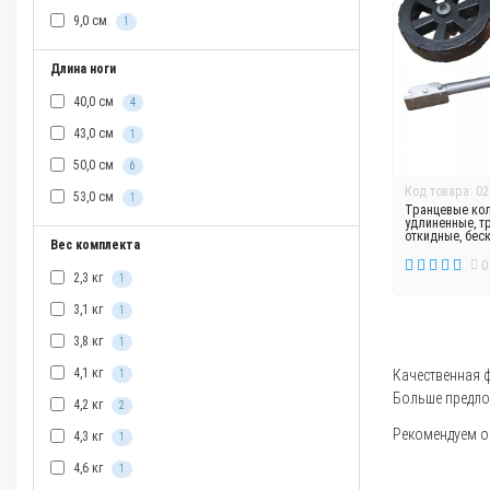
9,0 см
1
Длина ноги
40,0 см
4
43,0 см
1
50,0 см
6
Код товара: 02
53,0 см
1
Транцевые кол
удлиненные, т
откидные, бес
Вес комплекта
0
2,3 кг
1
3,1 кг
1
3,8 кг
1
4,1 кг
Качественная ф
1
Больше предло
4,2 кг
2
Рекомендуем оз
4,3 кг
1
4,6 кг
1