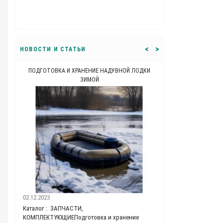
машины ну как 
<
>
НОВОСТИ И СТАТЬИ
ПОДГОТОВКА И ХРАНЕНИЕ НАДУВНОЙ ЛОДКИ
КАКОЙ ДОЛЖНА Б
ЗИМОЙ
11.03.2021
02.12.2023
Каталог : Ткань П
Каталог : ЗАПЧАСТИ,
проводить время н
КОМПЛЕКТУЮЩИЕПодготовка и хранение
без. В нашем стер