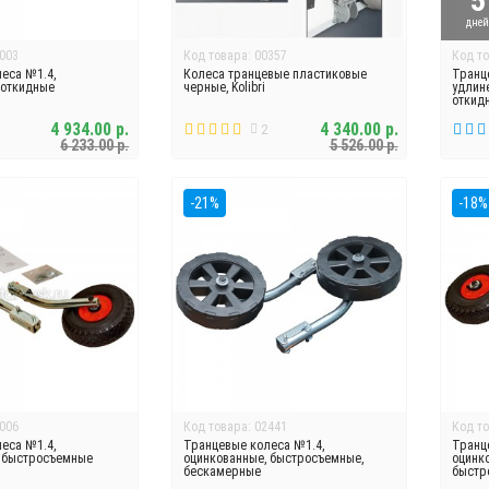
5
дне
003
Код товара: 00357
Код то
еса №1.4,
Колеса транцевые пластиковые
Транц
 откидные
черные, Kolibri
удлин
откид
4 934.00 р.
4 340.00 р.
2
6 233.00 р.
5 526.00 р.
-21%
-18%
006
Код товара: 02441
Код то
еса №1.4,
Транцевые колеса №1.4,
Транц
 быстросъемные
оцинкованные, быстросъемные,
оцинк
бескамерные
быстр