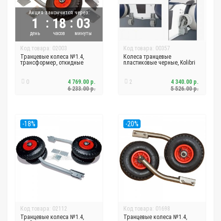
Акция закончится через:
:
:
1
18
03
день
часов
минуты
Код товара: 02003
Код товара: 00357
Транцевые колеса №1.4,
Колеса транцевые
трансформер, откидные
пластиковые черные, Kolibri
0
4 769.00 р.
2
4 340.00 р.
6 233.00 р.
5 526.00 р.
-18%
-20%
Код товара: 02112
Код товара: 01698
Транцевые колеса №1.4,
Транцевые колеса №1.4,