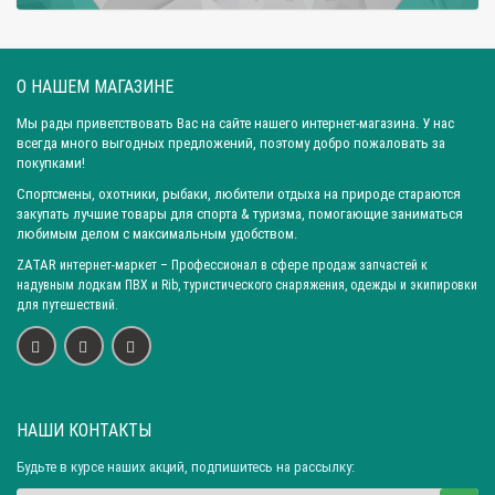
Вес комплекта: 4,1 кг
Вес комплекта: 4,3 кг
Вес комплекта: 4,9 кг
Вес комплекта: 5,0 кг
О НАШЕМ МАГАЗИНЕ
Вес комплекта: 5,1 кг
Вес комплекта: 6,6 кг
Вес комплекта: 7,1 кг
Вес комплекта: 8,8 кг
Мы рады приветствовать Вас на сайте нашего интернет-магазина. У нас
всегда много выгодных предложений, поэтому добро пожаловать за
Вес комплекта: 9,8 кг
Город: Ярославль
покупками!
Город: Санкт-Петербург
Город: Новосибирск
Город: Уфа
Спортсмены, охотники, рыбаки, любители отдыха на природе стараются
закупать лучшие товары для спорта & туризма, помогающие заниматься
Город: Пермь
Город: Москва
Город: Красноярск
любимым делом с максимальным удобством.
Город: Омск
Город: Самара
Город: Ижевск
ZATAR
интернет-маркет
– Профессионал в сфере продаж запчастей к
Город: Екатеринбург
Город: Нижний Новгород
надувным лодкам ПВХ и Rib, туристического снаряжения, одежды и экипировки
для путешествий.
Город: Воронеж
Город: Волгоград
Город: Ростов-на-Дону
Город: Саратов
Город: Краснодар
Город: Иркутск
Город: Челябинск
Город: Барнаул
Город: Тюмень
Город: Казань
НАШИ КОНТАКТЫ
Будьте в курсе наших акций, подпишитесь на рассылку: