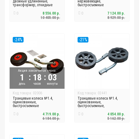
двойные удлиненные,
нержавеющие,
трансформер, откидные
быстросъемные
0
8 556.00 р.
0
7 124.00 р.
10 405.00 р.
8 929.00 р.
-24%
-21%
Акция закончится через:
:
:
1
18
03
день
часов
минуты
Код товара: 02006
Код товара: 02441
Транцевые колеса №1.4,
Транцевые колеса №1.4,
оцинкованные,
оцинкованные,
быстросъемные
быстросъемные,
бескамерные
0
4 719.00 р.
0
4 054.00 р.
6 184.00 р.
5 162.00 р.