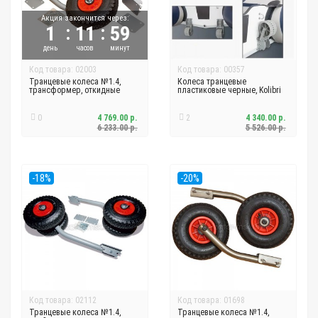
Акция закончится через:
:
:
1
11
59
день
часов
минут
Код товара: 02003
Код товара: 00357
Транцевые колеса №1.4,
Колеса транцевые
трансформер, откидные
пластиковые черные, Kolibri
0
4 769.00 р.
2
4 340.00 р.
6 233.00 р.
5 526.00 р.
-18%
-20%
Код товара: 02112
Код товара: 01698
Транцевые колеса №1.4,
Транцевые колеса №1.4,