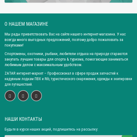
Вес комплекта: 4,1 кг
Вес комплекта: 4,3 кг
Вес комплекта: 4,9 кг
Вес комплекта: 5,0 кг
О НАШЕМ МАГАЗИНЕ
Вес комплекта: 5,1 кг
Вес комплекта: 6,6 кг
Вес комплекта: 7,1 кг
Вес комплекта: 8,8 кг
Мы рады приветствовать Вас на сайте нашего интернет-магазина. У нас
всегда много выгодных предложений, поэтому добро пожаловать за
Вес комплекта: 9,8 кг
Город: Ярославль
покупками!
Город: Санкт-Петербург
Город: Новосибирск
Город: Уфа
Спортсмены, охотники, рыбаки, любители отдыха на природе стараются
закупать лучшие товары для спорта & туризма, помогающие заниматься
Город: Пермь
Город: Москва
Город: Красноярск
любимым делом с максимальным удобством.
Город: Омск
Город: Самара
Город: Ижевск
ZATAR
интернет-маркет
– Профессионал в сфере продаж запчастей к
Город: Екатеринбург
Город: Нижний Новгород
надувным лодкам ПВХ и Rib, туристического снаряжения, одежды и экипировки
для путешествий.
Город: Воронеж
Город: Волгоград
Город: Ростов-на-Дону
Город: Саратов
Город: Краснодар
Город: Иркутск
Город: Челябинск
Город: Барнаул
Город: Тюмень
Город: Казань
НАШИ КОНТАКТЫ
Будьте в курсе наших акций, подпишитесь на рассылку: