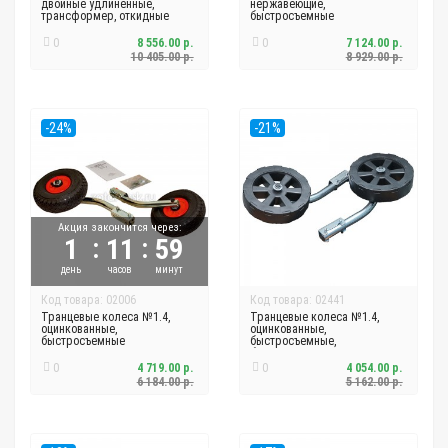
двойные удлиненные,
нержавеющие,
трансформер, откидные
быстросъемные
0
8 556.00 р.
0
7 124.00 р.
10 405.00 р.
8 929.00 р.
-24%
-21%
Акция закончится через:
:
:
1
11
59
день
часов
минут
Код товара: 02006
Код товара: 02441
Транцевые колеса №1.4,
Транцевые колеса №1.4,
оцинкованные,
оцинкованные,
быстросъемные
быстросъемные,
бескамерные
0
4 719.00 р.
0
4 054.00 р.
6 184.00 р.
5 162.00 р.