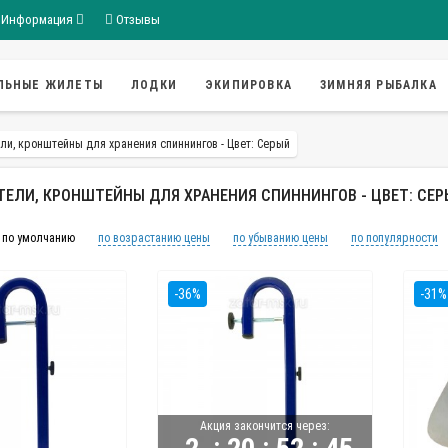
Информация
Отзывы
ЛЬНЫЕ ЖИЛЕТЫ
ЛОДКИ
ЭКИПИРОВКА
ЗИМНЯЯ РЫБАЛКА
ли, кронштейны для хранения спиннингов - Цвет: Серый
ТЕЛИ, КРОНШТЕЙНЫ ДЛЯ ХРАНЕНИЯ СПИННИНГОВ - ЦВЕТ: СЕ
по умолчанию
по возрастанию цены
по убыванию цены
по популярности
-36%
-31%
Акция закончится через:
:
:
: