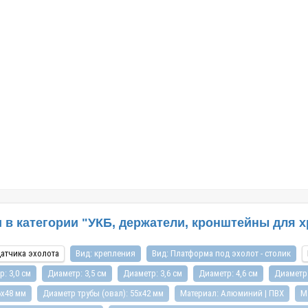
28.11.2019
ВХВ надувных суднах приятно
Каталог : Весла и все к нимВесла для лодки
а водоемах, с удочкой или
купить следует обязательно, так как они
еотипе мышления до сих пор
являются важнейшей составляющей каждог
«резиновая лодка», хотя на
современного плавательного средства,
е давно производятся из
независимо от того, оснащено оно моторным
(ПВХ). Лодк..
механизмом или парусом. С помощью этого
приспосо..
в категории "УКБ, держатели, кронштейны для х
датчика эхолота
Вид: крепления
Вид: Платформа под эхолот - столик
: 3,0 см
Диаметр: 3,5 см
Диаметр: 3,6 см
Диаметр: 4,6 см
Диаметр:
6х48 мм
Диаметр трубы (овал): 55х42 мм
Материал: Алюминий | ПВХ
М