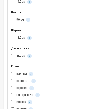
19,0 см
1
Высота
5,0 см
1
Ширина
11,0 см
1
Длина штанги
48,0 см
2
Город
Барнаул
3
Волгоград
3
Воронеж
3
Екатеринбург
3
Ижевск
3