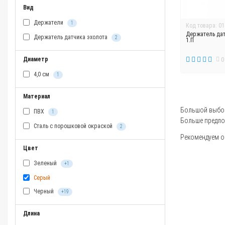
Вид
Держатели
1
Код товара: 01
Держатель дат
Держатель датчика эхолота
2
1.П
Диаметр
0
4,0 см
1
Материал
Большой выбор 
ПВХ
1
Больше предло
Сталь с порошковой окраской
2
Рекомендуем оз
Цвет
Зеленый
+1
Серый
Черный
+19
Длина