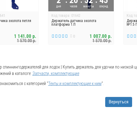
2
20
52
44
дня
часов
минуты
секунды
641
Код товара: 01642
Код то
чика эхолота петля
Держатель датчика эхолота
Держа
платформа 1.П
№1.5 
1 141.00 р.
1 007.00 р.
0
1 570.00 р.
1 570.00 р.
спиннингодержателей для лодок | Купить держатель для удочки по низкой це
жений в каталоге:
Запчасти, комплектующие
накомиться с категорией "
Тенты и комплектующие к ним
".
Вернуться