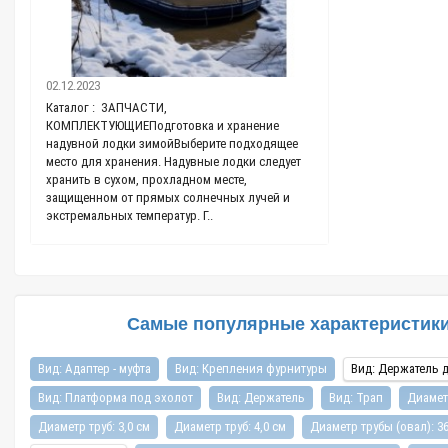
11.03.2021
02.12.2023
Каталог : Ткань П
Каталог : ЗАПЧАСТИ,
проводить время н
КОМПЛЕКТУЮЩИЕПодготовка и хранение
без. В нашем стер
надувной лодки зимойВыберите подходящее
заложено понятие 
,
место для хранения. Надувные лодки следует
самом деле они уж
хранить в сухом, прохладном месте,
поливинилхлорида 
защищенном от прямых солнечных лучей и
экстремальных температур. Г..
Самые популярные характеристики 
Вид: Адаптер - муфта
Вид: Крепления фурнитуры
Вид: Держатель 
Вид: Платформа под эхолот
Вид: Держатель
Вид: Трап
Диаметр
Диаметр труб: 3,0 см
Диаметр труб: 4,0 см
Диаметр трубы (овал): 3