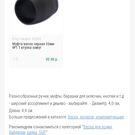
Код товара: 02469
Муфта весла черная 32мм
№1.1 втулка хомут
0
55.00 р.
Разнообразные ручки, муфты, барашки для уключин, кнопки и т.д.
- широкий ассортимент и дешево - выбирайте.. - Диаметр: 4,0 см;
Длина: 4,4 см
Больше предложений в каталоге:
Весла, лопасти, комплектующие
Рекомендуем ознакомиться с категорией "
Весла для лодки,
байдарки, каяка, SUP
".