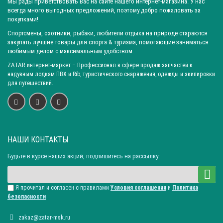
Мы рады приветствовать Вас на сайте нашего интернет-магазина. У нас
всегда много выгодных предложений, поэтому добро пожаловать за
покупками!
Спортсмены, охотники, рыбаки, любители отдыха на природе стараются
закупать лучшие товары для спорта & туризма, помогающие заниматься
любимым делом с максимальным удобством.
ZATAR
интернет-маркет
– Профессионал в сфере продаж запчастей к
надувным лодкам ПВХ и Rib, туристического снаряжения, одежды и экипировки
для путешествий.
НАШИ КОНТАКТЫ
Будьте в курсе наших акций, подпишитесь на рассылку:
Я прочитал и согласен с правилами
Условия соглашения
и
Политика
безопасности
zakaz@zatar-msk.ru