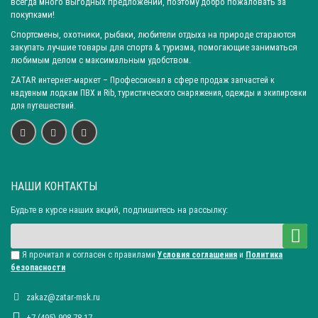
всегда много выгодных предложений, поэтому добро пожаловать за
Город: Волгоград
Город: Ростов-на-Дону
Город: Саратов
покупками!
Город: Краснодар
Город: Иркутск
Город: Челябинск
Спортсмены, охотники, рыбаки, любители отдыха на природе стараются
закупать лучшие товары для спорта & туризма, помогающие заниматься
Город: Барнаул
Город: Тюмень
Город: Казань
любимым делом с максимальным удобством.
ZATAR
интернет-маркет
– Профессионал в сфере продаж запчастей к
надувным лодкам ПВХ и Rib, туристического снаряжения, одежды и экипировки
для путешествий.
НАШИ КОНТАКТЫ
Будьте в курсе наших акций, подпишитесь на рассылку:
Я прочитал и согласен с правилами
Условия соглашения
и
Политика
безопасности
zakaz@zatar-msk.ru
+7 (495) 908-78-17