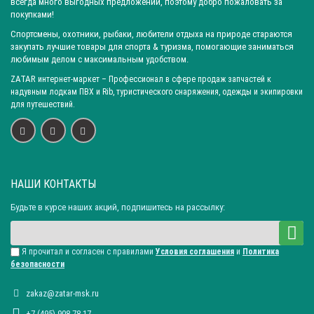
всегда много выгодных предложений, поэтому добро пожаловать за
Город: Волгоград
Город: Ростов-на-Дону
Город: Саратов
покупками!
Город: Краснодар
Город: Иркутск
Город: Челябинск
Спортсмены, охотники, рыбаки, любители отдыха на природе стараются
закупать лучшие товары для спорта & туризма, помогающие заниматься
Город: Барнаул
Город: Тюмень
Город: Казань
любимым делом с максимальным удобством.
ZATAR
интернет-маркет
– Профессионал в сфере продаж запчастей к
надувным лодкам ПВХ и Rib, туристического снаряжения, одежды и экипировки
для путешествий.
НАШИ КОНТАКТЫ
Будьте в курсе наших акций, подпишитесь на рассылку:
Я прочитал и согласен с правилами
Условия соглашения
и
Политика
безопасности
zakaz@zatar-msk.ru
+7 (495) 908-78-17