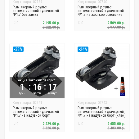
Код товара: 02739
Код товара: 02740
Рым якорный роульс
Рым якорный роульс
автоматический кулачковый
автоматический кулачковый
№1.7 без замка
№1.7 на жесткое основание
0
2 195.00 р.
0
2 509.00 р.
2 622.00 р.
2 977.00 р.
-33%
-24%
Акция закончится через:
:
:
1
16
17
день
часов
минут
Код товара: 02741
Код товара: 02743
Рым якорный роульс
Рым якорный роульс
автоматический кулачковый
автоматический кулачковый
№1.7 на надувной борт
№1.7 на надувной борт (клей)
0
2 229.00 р.
0
2 655.00 р.
3 326.00 р.
3 483.00 р.