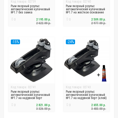
Код товара: 02739
Код товара: 02740
Рым якорный роульс
Рым якорный роульс
автоматический кулачковый
автоматический кулачковый
№1.7 без замка
№1.7 на жесткое основание
0
2 195.00 р.
0
2 509.00 р.
2 622.00 р.
2 977.00 р.
-15%
-24%
Код товара: 02741
Код товара: 02743
Рым якорный роульс
Рым якорный роульс
автоматический кулачковый
автоматический кулачковый
№1.7 на надувной борт
№1.7 на надувной борт (клей)
0
2 821.00 р.
0
2 655.00 р.
3 326.00 р.
3 483.00 р.