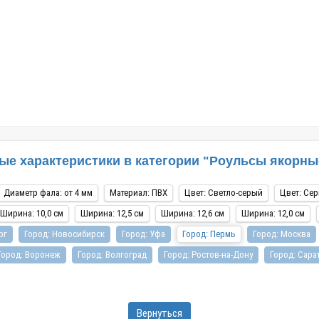
а водоемах, с удочкой или
купить следует обязательно, так как они
еотипе мышления до сих пор
являются важнейшей составляющей каждог
«резиновая лодка», хотя на
современного плавательного средства,
е давно производятся из
независимо от того, оснащено оно моторным
(ПВХ). Лодк..
механизмом или парусом. С помощью этого
приспосо..
е характеристики в категории "Роульсы якорные
Диаметр фала: от 4 мм
Материал: ПВХ
Цвет: Светло-серый
Цвет: Се
Ширина: 10,0 см
Ширина: 12,5 см
Ширина: 12,6 см
Ширина: 12,0 см
рг
Город: Новосибирск
Город: Уфа
Город: Пермь
Город: Москва
Город: Воронеж
Город: Волгоград
Город: Ростов-на-Дону
Город: Сара
Вернуться