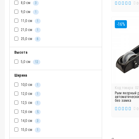
8,0 см
0
3
9,0 см
1
11,0 см
1
-16%
21,0 см
1
25,0 см
6
Высота
5,0 см
12
Ширина
10,0 см
1
Код товара: 02
Рым якорный 
12,0 см
1
автоматически
без замка
12,5 см
1
0
12,6 см
5
14,0 см
3
15,0 см
1