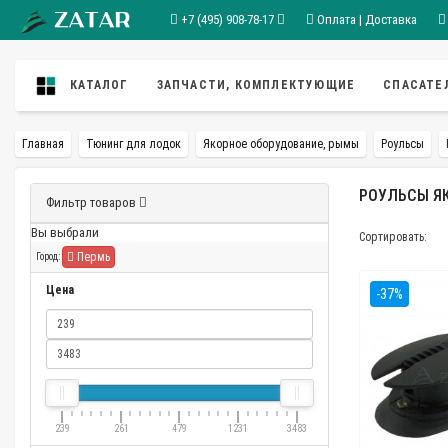
+7 (495) 908-78-17
Оплата | Доставка
КАТАЛОГ
ЗАПЧАСТИ, КОМПЛЕКТУЮЩИЕ
СПАСАТЕ
Главная
Тюнинг для лодок
Якорное оборудование, рымы
Роульсы
РОУЛЬСЫ ЯК
Фильтр товаров
Вы выбрали
Сортировать:
Пермь
Город:
Цена
-37%
239
261
479
1231
3483