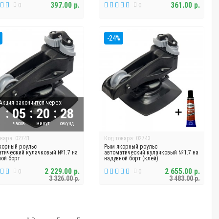
397.00 р.
361.00 р.
0
0
-24%
Акция закончится через:
:
:
:
05
20
27
й
часов
минут
секунд
вара: 02741
Код товара: 02743
корный роульс
Рым якорный роульс
атический кулачковый №1.7 на
автоматический кулачковый №1.7 на
ной борт
надувной борт (клей)
2 229.00 р.
2 655.00 р.
0
0
3 326.00 р.
3 483.00 р.