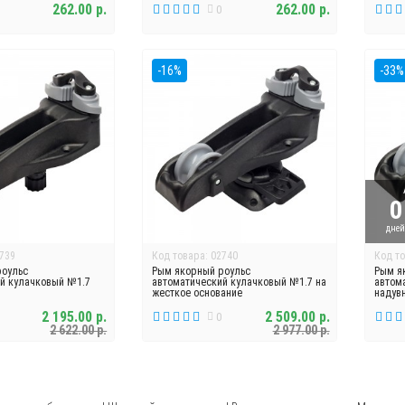
262.00 р.
262.00 р.
0
-16%
-33%
0
дне
739
Код товара: 02740
Код то
роульс
Рым якорный роульс
Рым я
й кулачковый №1.7
автоматический кулачковый №1.7 на
автом
жесткое основание
надув
2 195.00 р.
2 509.00 р.
0
2 622.00 р.
2 977.00 р.