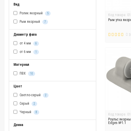
Вид
Ролик якорный
5
Код товара: 01
Рым утка якор
Рым якорный
7
Диаметр фала
3
от 4 мм
6
от 6 мм
1
Материал
ПВХ
10
Цвет
Светло-серый
2
Серый
2
Черный
8
Код товара: 01
Роульс якорны
Edges №1.1
Длина