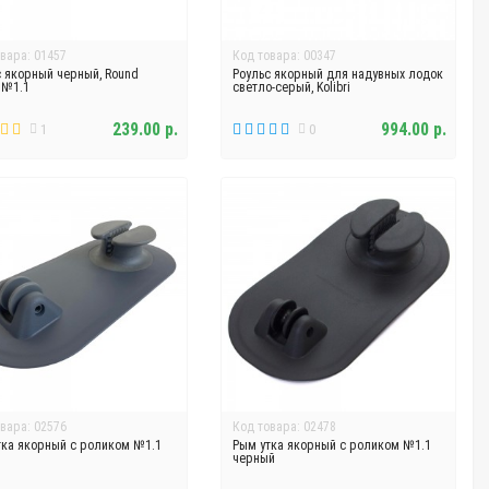
вара: 01457
Код товара: 00347
с якорный черный, Round
Роульс якорный для надувных лодок
 №1.1
светло-серый, Kolibri
239.00 р.
994.00 р.
1
0
вара: 02576
Код товара: 02478
тка якорный с роликом №1.1
Рым утка якорный с роликом №1.1
черный