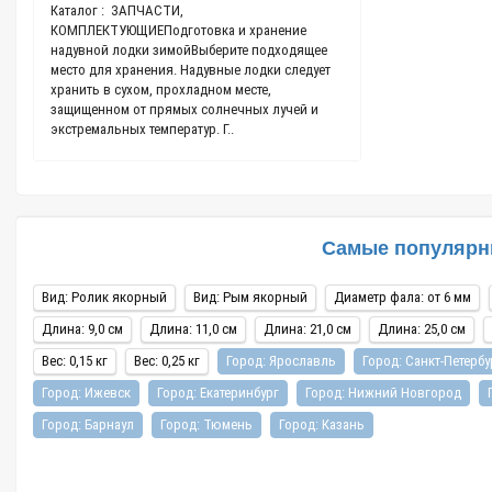
Каталог : ЗАПЧАСТИ,
проводить время н
КОМПЛЕКТУЮЩИЕПодготовка и хранение
без. В нашем стер
надувной лодки зимойВыберите подходящее
заложено понятие 
,
место для хранения. Надувные лодки следует
самом деле они уж
хранить в сухом, прохладном месте,
поливинилхлорида 
защищенном от прямых солнечных лучей и
экстремальных температур. Г..
Самые популярны
Вид: Ролик якорный
Вид: Рым якорный
Диаметр фала: от 6 мм
Длина: 9,0 см
Длина: 11,0 см
Длина: 21,0 см
Длина: 25,0 см
Вес: 0,15 кг
Вес: 0,25 кг
Город: Ярославль
Город: Санкт-Петербу
Город: Ижевск
Город: Екатеринбург
Город: Нижний Новгород
Город: Барнаул
Город: Тюмень
Город: Казань