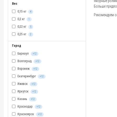
Якорные ролики
Вес
Больше предло
0,15 кг
4
Рекомендуем оз
0,2 кг
1
0,22 кг
5
0,25 кг
2
Город
Барнаул
+12
Волгоград
+12
Воронеж
+12
Екатеринбург
+12
Ижевск
+12
Иркутск
+12
Казань
+12
Краснодар
+12
Красноярск
+12