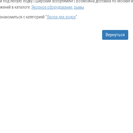
 под любую лодку | Широкий ассортимент | Возможна доставка по Москве ил
жений в каталоге:
Якорное оборудование, рымы
накомиться с категорией "
Якоря для лодок
".
Вернуться