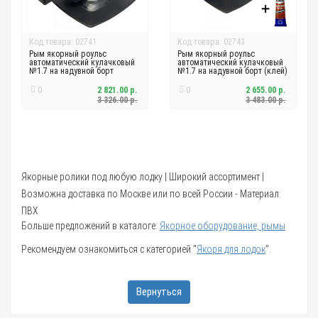
Код товара: 02741
Код товара: 02743
Рым якорный роульс
Рым якорный роульс
автоматический кулачковый
автоматический кулачковый
№1.7 на надувной борт
№1.7 на надувной борт (клей)
0
2 821.00 р.
0
2 655.00 р.
3 326.00 р.
3 483.00 р.
Якорные ролики под любую лодку | Широкий ассортимент |
Возможна доставка по Москве или по всей России - Материал:
ПВХ
Больше предложений в каталоге:
Якорное оборудование, рымы
Рекомендуем ознакомиться с категорией "
Якоря для лодок
".
Вернуться