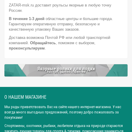
Город: Самара
Город: Ижевск
Город: Екатеринбург
ZATAR-msk.ru доставит роульсы якорные в любую точку
России.
Город: Нижний Новгород
Город: Воронеж
В течение 1-3 дней
областные центры и большие города.
Город: Волгоград
Город: Ростов-на-Дону
Город: Саратов
Гарантируем оперативную отправку, безопасную и
Город: Краснодар
Город: Иркутск
Город: Челябинск
качественную упаковку Ваших заказов.
Доставка возможна Почтой РФ или любой транспортной
Город: Барнаул
Город: Тюмень
Город: Казань
компанией.
Обращайтесь
, поможем с выбором,
проконсультируем
.
Якорные ролики для лодки
быстро | удобно | гарантия
О НАШЕМ МАГАЗИНЕ
Мы рады приветствовать Вас на сайте нашего интернет-магазина. У нас
всегда много выгодных предложений, поэтому добро пожаловать за
покупками!
Спортсмены, охотники, рыбаки, любители отдыха на природе стараются
закупать лучшие товары для спорта & туризма, помогающие заниматься