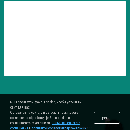
Мы используем файлы cookie, чтобы улучшить
сайт для вас.
Оставаясь на сайте, вы автоматически даете
Принять
согласие на обработку файлов cookie и
соглашаетесь с условиями
пользовательского
соглашения
и
политикой обработки персональных
® 2015-2026. Интернет-магазин
zatar-msk.ru