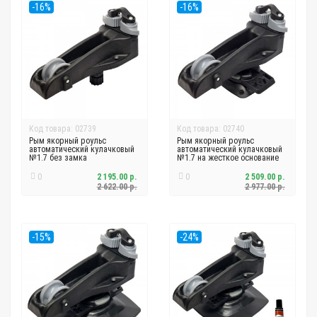
-16%
-16%
Код товара: 02739
Код товара: 02740
Рым якорный роульс
Рым якорный роульс
автоматический кулачковый
автоматический кулачковый
№1.7 без замка
№1.7 на жесткое основание
0
2 195.00 р.
0
2 509.00 р.
2 622.00 р.
2 977.00 р.
-15%
-24%