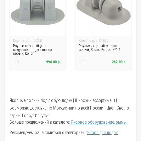
Код товара: 00347
Код товара: 01622
Роульс якорный для
Роульс якорный светло-
надувных лодок светло-
серый, Round Edges №1.1
серый, Kolibri
0
994.00 р.
0
262.00 р.
Якорные ролики под любую лодку | Широкий ассортимент |
Возможна доставка по Москве или по всей России - Цвет: Светло-
серый; Город: Иркутск
Больше предложений в каталоге:
Якорное оборудование, рымы
Рекомендуем ознакомиться с категорией "
Якоря для лодок
".