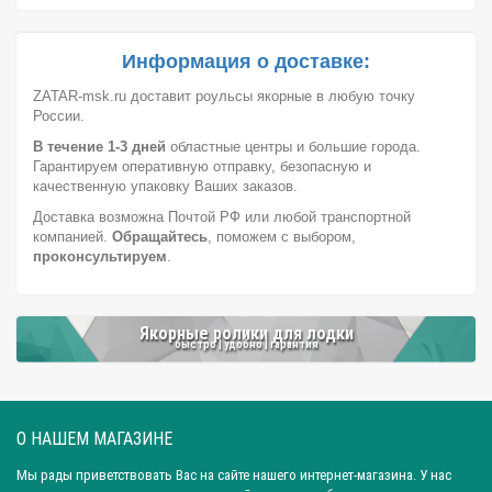
Город: Новосибирск
Город: Уфа
Город: Пермь
Город: Москва
Город: Красноярск
Город: Омск
Информация о доставке:
Город: Самара
Город: Ижевск
Город: Екатеринбург
ZATAR-msk.ru доставит роульсы якорные в любую точку
России.
Город: Нижний Новгород
Город: Воронеж
В течение 1-3 дней
областные центры и большие города.
Город: Волгоград
Город: Ростов-на-Дону
Город: Саратов
Гарантируем оперативную отправку, безопасную и
Город: Краснодар
Город: Иркутск
Город: Челябинск
качественную упаковку Ваших заказов.
Доставка возможна Почтой РФ или любой транспортной
Город: Барнаул
Город: Тюмень
Город: Казань
компанией.
Обращайтесь
, поможем с выбором,
проконсультируем
.
Якорные ролики для лодки
быстро | удобно | гарантия
О НАШЕМ МАГАЗИНЕ
Мы рады приветствовать Вас на сайте нашего интернет-магазина. У нас