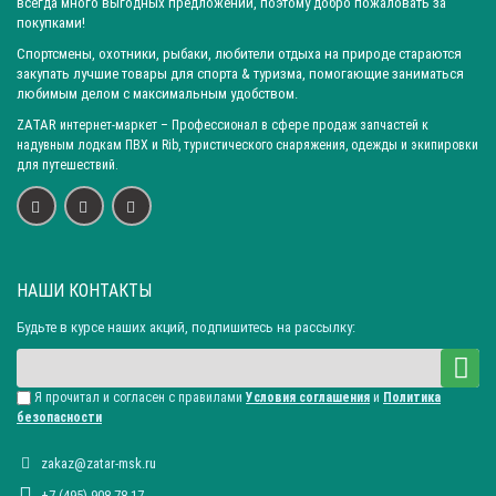
всегда много выгодных предложений, поэтому добро пожаловать за
покупками!
Спортсмены, охотники, рыбаки, любители отдыха на природе стараются
закупать лучшие товары для спорта & туризма, помогающие заниматься
любимым делом с максимальным удобством.
ZATAR
интернет-маркет
– Профессионал в сфере продаж запчастей к
надувным лодкам ПВХ и Rib, туристического снаряжения, одежды и экипировки
для путешествий.
НАШИ КОНТАКТЫ
Будьте в курсе наших акций, подпишитесь на рассылку:
Я прочитал и согласен с правилами
Условия соглашения
и
Политика
безопасности
zakaz@zatar-msk.ru
+7 (495) 908-78-17