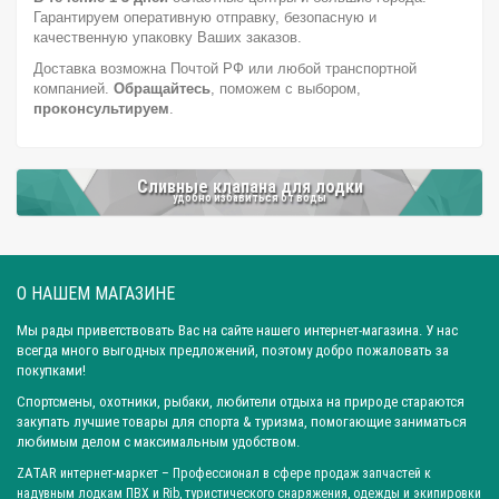
Город: Краснодар
Город: Иркутск
Город: Челябинск
Гарантируем оперативную отправку, безопасную и
Город: Барнаул
Город: Тюмень
Город: Казань
качественную упаковку Ваших заказов.
Доставка возможна Почтой РФ или любой транспортной
компанией.
Обращайтесь
, поможем с выбором,
проконсультируем
.
Сливные клапана для лодки
удобно избавиться от воды
О НАШЕМ МАГАЗИНЕ
Мы рады приветствовать Вас на сайте нашего интернет-магазина. У нас
всегда много выгодных предложений, поэтому добро пожаловать за
покупками!
Спортсмены, охотники, рыбаки, любители отдыха на природе стараются
закупать лучшие товары для спорта & туризма, помогающие заниматься
любимым делом с максимальным удобством.
ZATAR
интернет-маркет
– Профессионал в сфере продаж запчастей к
надувным лодкам ПВХ и Rib, туристического снаряжения, одежды и экипировки