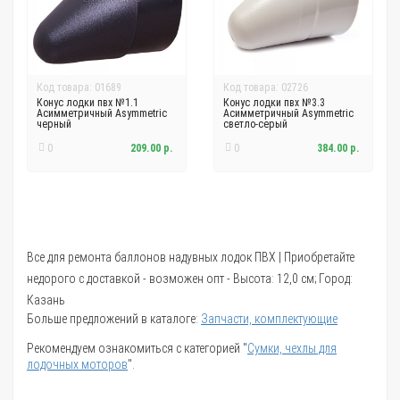
Код товара: 01689
Код товара: 02726
Конус лодки пвх №1.1
Конус лодки пвх №3.3
Асимметричный Asymmetric
Асимметричный Asymmetric
черный
светло-серый
0
209.00 р.
0
384.00 р.
Все для ремонта баллонов надувных лодок ПВХ | Приобретайте
недорого с доставкой - возможен опт - Высота: 12,0 см; Город:
Казань
Больше предложений в каталоге:
Запчасти, комплектующие
Рекомендуем ознакомиться с категорией "
Сумки, чехлы для
лодочных моторов
".