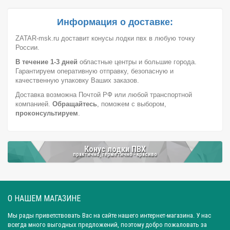
Город: Омск
Город: Самара
Город: Ижевск
Город: Екатеринбург
Город: Нижний Новгород
Информация о доставке:
Город: Воронеж
Город: Волгоград
Город: Ростов-на-Дону
ZATAR-msk.ru доставит конусы лодки пвх в любую точку
России.
Город: Саратов
Город: Краснодар
Город: Иркутск
В течение 1-3 дней
областные центры и большие города.
Город: Челябинск
Город: Барнаул
Город: Тюмень
Гарантируем оперативную отправку, безопасную и
Город: Казань
качественную упаковку Ваших заказов.
Доставка возможна Почтой РФ или любой транспортной
компанией.
Обращайтесь
, поможем с выбором,
проконсультируем
.
Конус лодки ПВХ
практично, герметично - красиво
О НАШЕМ МАГАЗИНЕ
Мы рады приветствовать Вас на сайте нашего интернет-магазина. У нас
всегда много выгодных предложений, поэтому добро пожаловать за