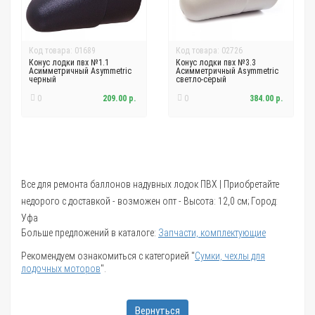
Код товара: 01689
Код товара: 02726
Конус лодки пвх №1.1
Конус лодки пвх №3.3
Асимметричный Asymmetric
Асимметричный Asymmetric
черный
светло-серый
0
209.00 р.
0
384.00 р.
Все для ремонта баллонов надувных лодок ПВХ | Приобретайте
недорого с доставкой - возможен опт - Высота: 12,0 см; Город:
Уфа
Больше предложений в каталоге:
Запчасти, комплектующие
Рекомендуем ознакомиться с категорией "
Сумки, чехлы для
лодочных моторов
".
Вернуться