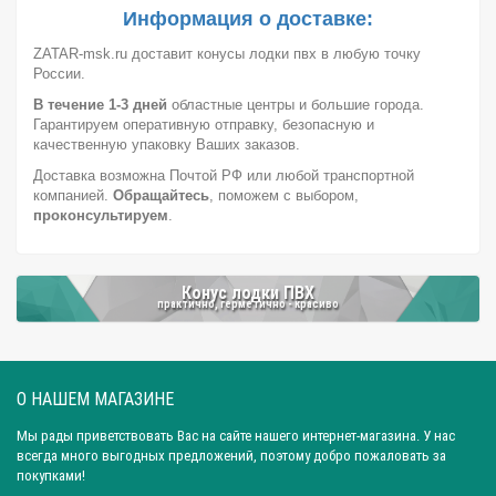
Город: Екатеринбург
Город: Нижний Новгород
Информация о доставке:
Город: Воронеж
Город: Волгоград
Город: Ростов-на-Дону
ZATAR-msk.ru доставит конусы лодки пвх в любую точку
России.
Город: Саратов
Город: Краснодар
Город: Иркутск
В течение 1-3 дней
областные центры и большие города.
Город: Челябинск
Город: Барнаул
Город: Тюмень
Гарантируем оперативную отправку, безопасную и
Город: Казань
качественную упаковку Ваших заказов.
Доставка возможна Почтой РФ или любой транспортной
компанией.
Обращайтесь
, поможем с выбором,
проконсультируем
.
Конус лодки ПВХ
практично, герметично - красиво
О НАШЕМ МАГАЗИНЕ
Мы рады приветствовать Вас на сайте нашего интернет-магазина. У нас
всегда много выгодных предложений, поэтому добро пожаловать за
покупками!