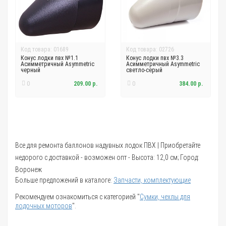
Код товара: 01689
Код товара: 02726
Конус лодки пвх №1.1
Конус лодки пвх №3.3
Асимметричный Asymmetric
Асимметричный Asymmetric
черный
светло-серый
0
209.00 р.
0
384.00 р.
Все для ремонта баллонов надувных лодок ПВХ | Приобретайте
недорого с доставкой - возможен опт - Высота: 12,0 см; Город:
Воронеж
Больше предложений в каталоге:
Запчасти, комплектующие
Рекомендуем ознакомиться с категорией "
Сумки, чехлы для
лодочных моторов
".