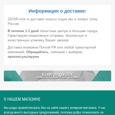
Город: Омск
Город: Самара
Город: Ижевск
Город: Екатеринбург
Город: Нижний Новгород
Информация о доставке:
Город: Воронеж
Город: Волгоград
Город: Ростов-на-Дону
ZATAR-msk.ru доставит конусы лодки пвх в любую точку
России.
Город: Саратов
Город: Краснодар
Город: Иркутск
В течение 1-3 дней
областные центры и большие города.
Город: Челябинск
Город: Барнаул
Город: Тюмень
Гарантируем оперативную отправку, безопасную и
Город: Казань
качественную упаковку Ваших заказов.
Доставка возможна Почтой РФ или любой транспортной
компанией.
Обращайтесь
, поможем с выбором,
проконсультируем
.
Конус лодки ПВХ
практично, герметично - красиво
О НАШЕМ МАГАЗИНЕ
Мы рады приветствовать Вас на сайте нашего интернет-магазина. У нас
всегда много выгодных предложений, поэтому добро пожаловать за