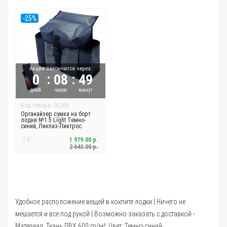
-25%
Акция закончится через:
:
:
0
08
49
дней
часов
минут
Код товара: 02269
Органайзер сумка на борт
лодки №1.5 Light Темно-
синий, Ликпаз-Ликтрос
0
1 979.00 р.
2 643.00 р.
Удобное расположение вещей в кокпите лодки | Ничего не
мешается и все под рукой | Возможно заказать с доставкой -
Материал: Ткань ПВХ 600 гр/м²; Цвет: Темно-синий