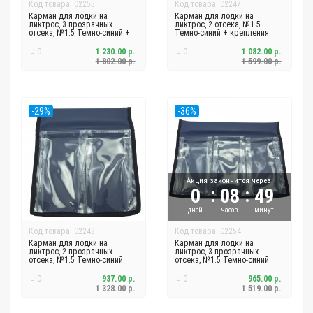
Код товара: 02255
Код товара: 02247
Карман для лодки на
Карман для лодки на
ликтрос, 3 прозрачных
ликтрос, 2 отсека, №1.5
отсека, №1.5 Темно-синий +
Темно-синий + крепления
крепления
0
1 230.00 р.
0
1 082.00 р.
1 802.00 р.
1 599.00 р.
-29%
-36%
Акция закончится через:
:
:
0
08
49
дней
часов
минут
Код товара: 02248
Код товара: 02254
Карман для лодки на
Карман для лодки на
ликтрос, 2 прозрачных
ликтрос, 3 прозрачных
отсека, №1.5 Темно-синий
отсека, №1.5 Темно-синий
0
937.00 р.
0
965.00 р.
1 328.00 р.
1 519.00 р.