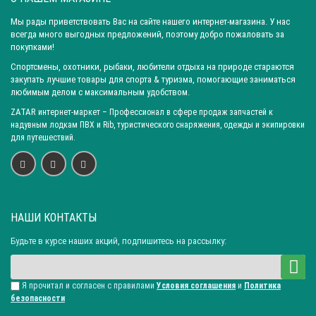
Город: Екатеринбург
Город: Нижний Новгород
Мы рады приветствовать Вас на сайте нашего интернет-магазина. У нас
Город: Воронеж
Город: Волгоград
Город: Ростов-на-Дону
всегда много выгодных предложений, поэтому добро пожаловать за
Город: Саратов
Город: Краснодар
Город: Иркутск
покупками!
Город: Челябинск
Город: Барнаул
Город: Тюмень
Спортсмены, охотники, рыбаки, любители отдыха на природе стараются
закупать лучшие товары для спорта & туризма, помогающие заниматься
Город: Казань
любимым делом с максимальным удобством.
ZATAR
интернет-маркет
– Профессионал в сфере продаж запчастей к
надувным лодкам ПВХ и Rib, туристического снаряжения, одежды и экипировки
для путешествий.
НАШИ КОНТАКТЫ
Будьте в курсе наших акций, подпишитесь на рассылку:
Я прочитал и согласен с правилами
Условия соглашения
и
Политика
безопасности