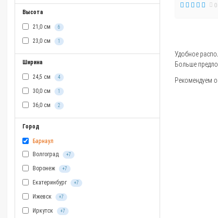
0
Высота
21,0 см
6
23,0 см
1
Удобное распол
Ширина
Больше предло
24,5 см
4
Рекомендуем оз
30,0 см
1
36,0 см
2
Город
Барнаул
Волгоград
+7
Воронеж
+7
Екатеринбург
+7
Ижевск
+7
Иркутск
+7