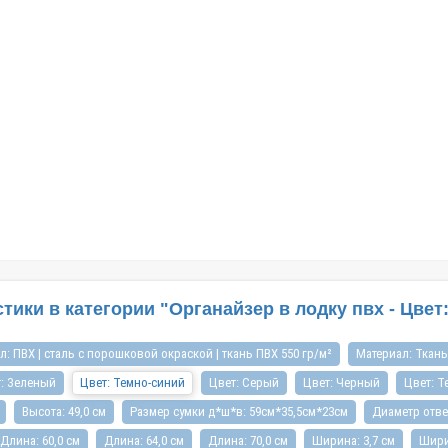
28.11.2019
ВХВ надувных суднах приятно
Каталог : Весла и все к нимВесла для лодки
а водоемах, с удочкой или
купить следует обязательно, так как они
еотипе мышления до сих пор
являются важнейшей составляющей каждог
«резиновая лодка», хотя на
современного плавательного средства,
е давно производятся из
независимо от того, оснащено оно моторным
(ПВХ). Лодк..
механизмом или парусом. С помощью этого
приспосо..
ики в категории "Органайзер в лодку пвх - Цвет:
л: ПВХ | сталь с порошковой окраской | ткань ПВХ 550 гр/м²
Материал: Ткань
: Зеленый
Цвет: Темно-синий
Цвет: Серый
Цвет: Черный
Цвет: Т
Высота: 49,0 см
Размер сумки д*ш*в: 59см*35,5см*23см
Диаметр отве
Длина: 60,0 см
Длина: 64,0 см
Длина: 70,0 см
Ширина: 3,7 см
Шири