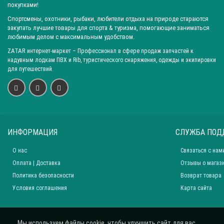
покупками!
Спортсмены, охотники, рыбаки, любители отдыха на природе стараются
закупать лучшие товары для спорта & туризма, помогающие заниматься
любимым делом с максимальным удобством.
ZATAR
интернет-маркет
– Профессионал в сфере продаж запчастей к
надувным лодкам ПВХ и Rib, туристического снаряжения, одежды и экипировки
для путешествий.
ИНФОРМАЦИЯ
СЛУЖБА ПОД
О нас
Связаться с нам
Оплата | Доставка
Отзывы о магаз
Политика безопасности
Возврат товара
Условия соглашения
Карта сайта
Мы используем файлы cookie, чтобы улучшить сайт для вас.