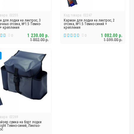
вара: 02255
Код товара: 02247
н для лодки на ликтрос, 3
Карман для лодки на ликтрос, 2
ачных отсека, №1.5 Темно-
отсека, №1.5 Темно-синий +
 + крепления
крепления
1 230.00 р.
1 082.00 р.
0
0
1 802.00 р.
1 599.00 р.
вара: 02269
айзер сумка на борт лодки
ight Темно-синий, Ликпаз-
ос