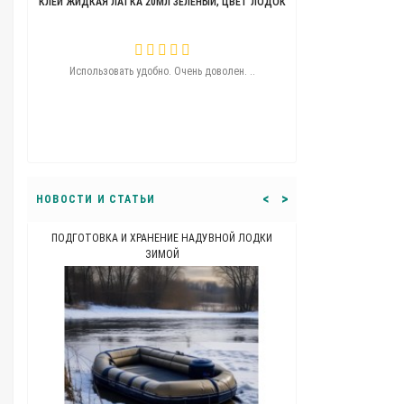
КЛЕЙ ЖИДКАЯ ЛАТКА 20МЛ ЗЕЛЕНЫЙ, ЦВЕТ ЛОДОК
ТЕЛЕЖКА ДЛЯ ЛОДО
ую..
Использовать удобно. Очень доволен. ..
Угощения удобная
перемычку никак
перекатил сколь
машины ну как 
<
>
НОВОСТИ И СТАТЬИ
ПОДГОТОВКА И ХРАНЕНИЕ НАДУВНОЙ ЛОДКИ
КАКОЙ ДОЛЖНА Б
ЗИМОЙ