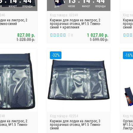
3
14
43
4
13
14
43
ов
минут
секунды
дня
часов
минут
секунды
246
Код товара: 02249
Код то
дки на ликтрос, 2
Карман для лодки на ликтрос, 2
Карма
Темно-синий
прозрачных отсека, №1.5 Темно-
прозр
синий + крепления
синий
827.00 р.
1 027.00 р.
0
1 328.00 р.
1 599.00 р.
-32%
-16%
248
Код товара: 02254
Код то
дки на ликтрос, 2
Карман для лодки на ликтрос, 3
Орган
сека, №1.5 Темно-
прозрачных отсека, №1.5 Темно-
№1.5 L
синий
Ликтр