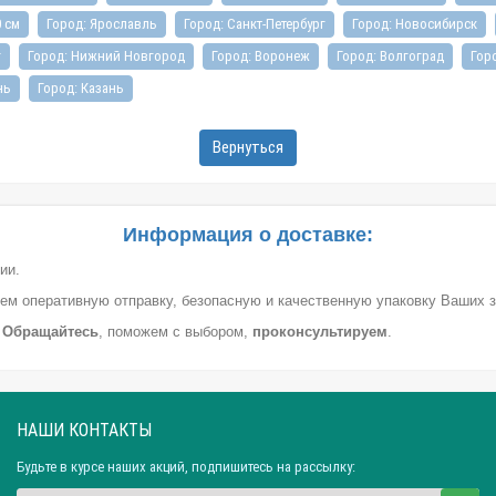
0 см
Город: Ярославль
Город: Санкт-Петербург
Город: Новосибирск
г
Город: Нижний Новгород
Город: Воронеж
Город: Волгоград
Гор
нь
Город: Казань
Вернуться
Информация о доставке:
ии.
ем оперативную отправку, безопасную и качественную упаковку Ваших з
.
Обращайтесь
, поможем с выбором,
проконсультируем
.
НАШИ КОНТАКТЫ
Будьте в курсе наших акций, подпишитесь на рассылку: