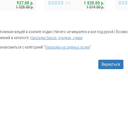
937.00 р.
1 030.00 р.
0
1 328.00 р.
1 519.00 р.
ожение вещей в кокпите лодки | Ничего не мешается и все под рукой | Возмо
жений в каталоге:
Накладки банок, рундуки, сумки
накомиться с категорией "
Накладки на сиденье лодки
".
Вернуться