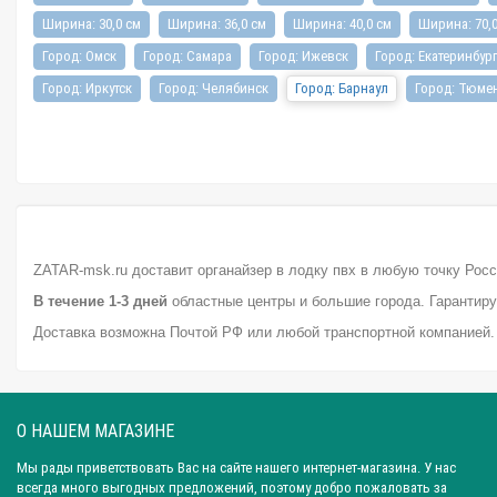
Ширина: 30,0 см
Ширина: 36,0 см
Ширина: 40,0 см
Ширина: 70,
Город: Омск
Город: Самара
Город: Ижевск
Город: Екатеринбур
Город: Иркутск
Город: Челябинск
Город: Барнаул
Город: Тюме
ZATAR-msk.ru доставит органайзер в лодку пвх в любую точку Росс
В течение 1-3 дней
областные центры и большие города. Гарантиру
Доставка возможна Почтой РФ или любой транспортной компанией
О НАШЕМ МАГАЗИНЕ
Мы рады приветствовать Вас на сайте нашего интернет-магазина. У нас
всегда много выгодных предложений, поэтому добро пожаловать за