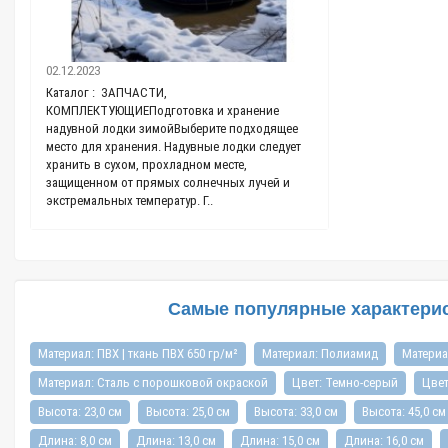
11.03.2021
02.12.2023
Каталог : Ткань П
Каталог : ЗАПЧАСТИ,
проводить время н
КОМПЛЕКТУЮЩИЕПодготовка и хранение
без. В нашем стер
надувной лодки зимойВыберите подходящее
заложено понятие 
,
место для хранения. Надувные лодки следует
самом деле они уж
хранить в сухом, прохладном месте,
поливинилхлорида 
защищенном от прямых солнечных лучей и
экстремальных температур. Г..
Самые популярные характерист
Материал: ПВХ | ткань ПВХ 650 гр/м²
Материал: Полиамид
Материа
Материал: Сталь с порошковой окраской
Цвет: Темно-серый
Цвет
Высота: 23,0 см
Высота: 25,0 см
Высота: 33,0 см
Высота: 45,0 см
Длина: 8,0 см
Длина: 13,0 см
Длина: 15,0 см
Длина: 16,0 см