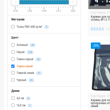
4
1
дня
час
1328
1330
1349
1412
2643
Код товара: 02
Карман для ло
Материал
отсека, №1.5 
Ткань ПВХ 600 гр/м²
7
0
Цвет
Зеленый
+9
-29%
Серый
+18
Темно-серый
+2
Темно-синий
Темной-синий
+1
Черный
+5
Длина
Код товара: 02
4,0 см
6
Карман для ло
прозрачных от
16,0 см
1
синий