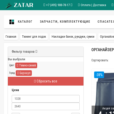
+7 (495) 908-78-17
Оплата | Доставка
КАТАЛОГ
ЗАПЧАСТИ, КОМПЛЕКТУЮЩИЕ
СПАСАТЕ
Главная
Тюнинг для лодок
Накладки банок, рундуки, сумки
Органайзе
ОРГАНАЙЗЕР
Фильтр товаров
Вы выбрали
Сортировать:
Темно-синий
Цвет:
Барнаул
Город:
-38%
Сбросить все
Цена
Акция за
: