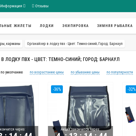
Информация
Отзывы
ЛЬНЫЕ ЖИЛЕТЫ
ЛОДКИ
ЭКИПИРОВКА
ЗИМНЯЯ РЫБАЛКА
ры, карманы
Органайзер в лодку пвх - Цвет: Темно-синий; Город: Барнаул
 В ЛОДКУ ПВХ - ЦВЕТ: ТЕМНО-СИНИЙ; ГОРОД: БАРНАУЛ
по умолчанию
по возрастанию цены
по убыванию цены
по популярности
-36%
-32%
кончится через:
Акция закончится через:
:
:
:
:
: